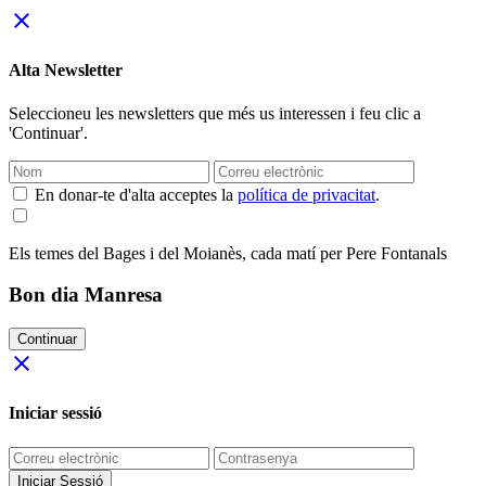
close
Alta Newsletter
Seleccioneu les newsletters que més us interessen i feu clic a
'Continuar'.
En donar-te d'alta acceptes la
política de privacitat
.
Els temes del Bages i del Moianès, cada matí per Pere Fontanals
Bon dia Manresa
Continuar
close
Iniciar sessió
Iniciar Sessió