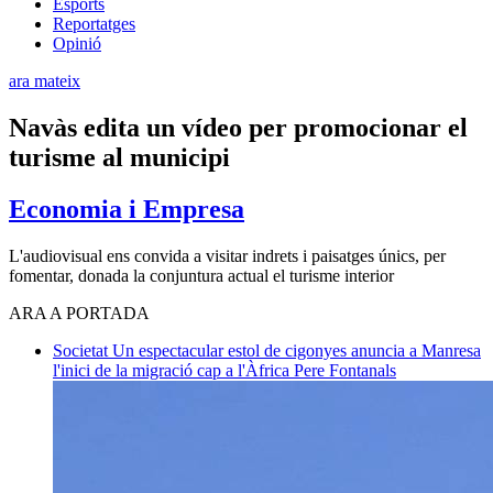
Esports
Reportatges
Opinió
ara mateix
Navàs edita un vídeo per promocionar el
turisme al municipi
Economia i Empresa
L'audiovisual ens convida a visitar indrets i paisatges únics, per
fomentar, donada la conjuntura actual el turisme interior
ARA A PORTADA
Societat
Un espectacular estol de cigonyes anuncia a Manresa
l'inici de la migració cap a l'Àfrica
Pere Fontanals