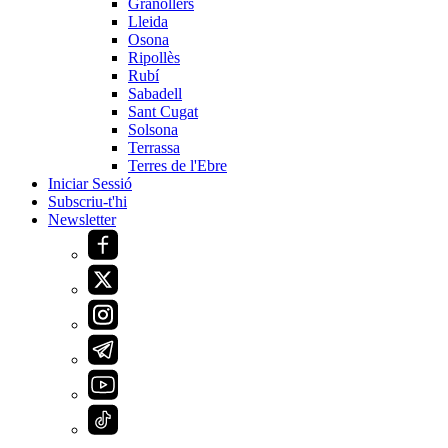
Granollers
Lleida
Osona
Ripollès
Rubí
Sabadell
Sant Cugat
Solsona
Terrassa
Terres de l'Ebre
Iniciar Sessió
Subscriu-t'hi
Newsletter