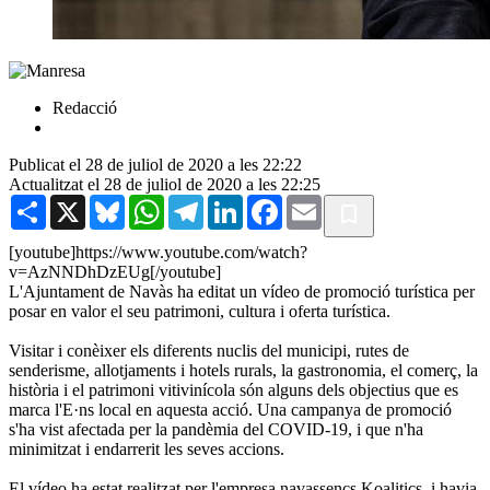
Redacció
Publicat el 28 de juliol de 2020 a les 22:22
Actualitzat el 28 de juliol de 2020 a les 22:25
Share
X
Bluesky
WhatsApp
Telegram
LinkedIn
Facebook
Email
[youtube]https://www.youtube.com/watch?
v=AzNNDhDzEUg[/youtube]
L'Ajuntament de Navàs ha editat un vídeo de promoció turística per
posar en valor el seu patrimoni, cultura i oferta turística.
Visitar i conèixer els diferents nuclis del municipi, rutes de
senderisme, allotjaments i hotels rurals, la gastronomia, el comerç, la
història i el patrimoni vitivinícola són alguns dels objectius que es
marca l'E·ns local en aquesta acció. Una campanya de promoció
s'ha vist afectada per la pandèmia del COVID-19, i que n'ha
minimitzat i endarrerit les seves accions.
El vídeo ha estat realitzat per l'empresa navassencs Koalitics, i havia