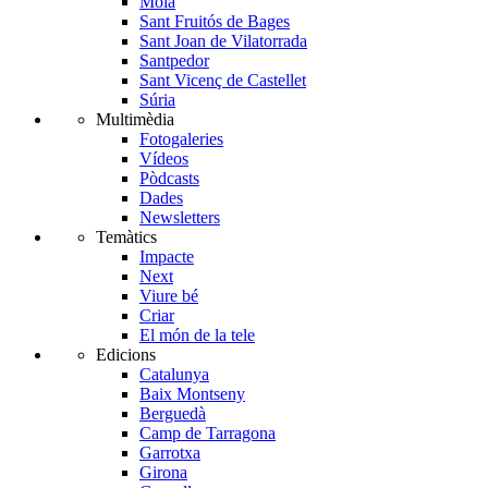
Moià
Sant Fruitós de Bages
Sant Joan de Vilatorrada
Santpedor
Sant Vicenç de Castellet
Súria
Multimèdia
Fotogaleries
Vídeos
Pòdcasts
Dades
Newsletters
Temàtics
Impacte
Next
Viure bé
Criar
El món de la tele
Edicions
Catalunya
Baix Montseny
Berguedà
Camp de Tarragona
Garrotxa
Girona