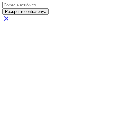
Recuperar contrasenya
close