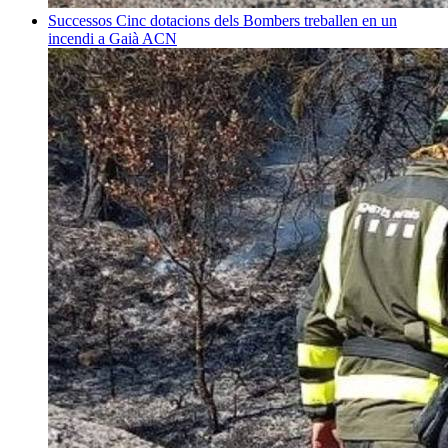
Successos
Cinc dotacions dels Bombers treballen en un
incendi a Gaià
ACN