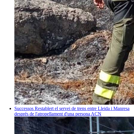
Successos
Restablert el servei de trens entre Lleida i Manresa
després de l'atropellament d'una persona
ACN