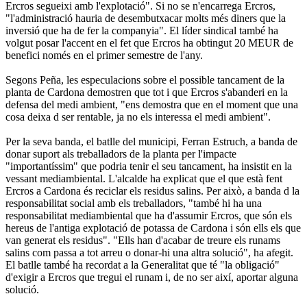
Ercros segueixi amb l'explotació". Si no se n'encarrega Ercros,
"l'administració hauria de desembutxacar molts més diners que la
inversió que ha de fer la companyia". El líder sindical també ha
volgut posar l'accent en el fet que Ercros ha obtingut 20 MEUR de
benefici només en el primer semestre de l'any.
Segons Peña, les especulacions sobre el possible tancament de la
planta de Cardona demostren que tot i que Ercros s'abanderi en la
defensa del medi ambient, "ens demostra que en el moment que una
cosa deixa d ser rentable, ja no els interessa el medi ambient".
Per la seva banda, el batlle del municipi, Ferran Estruch, a banda de
donar suport als treballadors de la planta per l'impacte
"importantíssim" que podria tenir el seu tancament, ha insistit en la
vessant mediambiental. L'alcalde ha explicat que el que està fent
Ercros a Cardona és reciclar els residus salins. Per això, a banda d la
responsabilitat social amb els treballadors, "també hi ha una
responsabilitat mediambiental que ha d'assumir Ercros, que són els
hereus de l'antiga explotació de potassa de Cardona i són ells els que
van generat els residus". "Ells han d'acabar de treure els runams
salins com passa a tot arreu o donar-hi una altra solució", ha afegit.
El batlle també ha recordat a la Generalitat que té "la obligació"
d'exigir a Ercros que tregui el runam i, de no ser així, aportar alguna
solució.