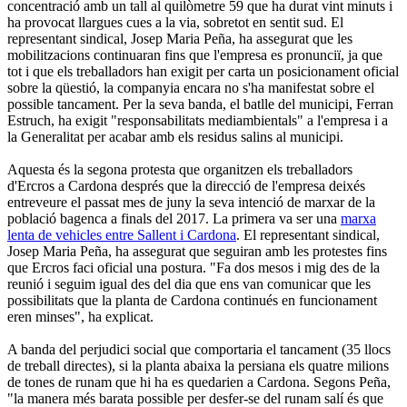
concentració amb un tall al quilòmetre 59 que ha durat vint minuts i
ha provocat llargues cues a la via, sobretot en sentit sud. El
representant sindical, Josep Maria Peña, ha assegurat que les
mobilitzacions continuaran fins que l'empresa es pronunciï, ja que
tot i que els treballadors han exigit per carta un posicionament oficial
sobre la qüestió, la companyia encara no s'ha manifestat sobre el
possible tancament. Per la seva banda, el batlle del municipi, Ferran
Estruch, ha exigit "responsabilitats mediambientals" a l'empresa i a
la Generalitat per acabar amb els residus salins al municipi.
Aquesta és la segona protesta que organitzen els treballadors
d'Ercros a Cardona després que la direcció de l'empresa deixés
entreveure el passat mes de juny la seva intenció de marxar de la
població bagenca a finals del 2017. La primera va ser una
marxa
lenta de vehicles entre Sallent i Cardona
. El representant sindical,
Josep Maria Peña, ha assegurat que seguiran amb les protestes fins
que Ercros faci oficial una postura. "Fa dos mesos i mig des de la
reunió i seguim igual des del dia que ens van comunicar que les
possibilitats que la planta de Cardona continués en funcionament
eren minses", ha explicat.
A banda del perjudici social que comportaria el tancament (35 llocs
de treball directes), si la planta abaixa la persiana els quatre milions
de tones de runam que hi ha es quedarien a Cardona. Segons Peña,
"la manera més barata possible per desfer-se del runam salí és que