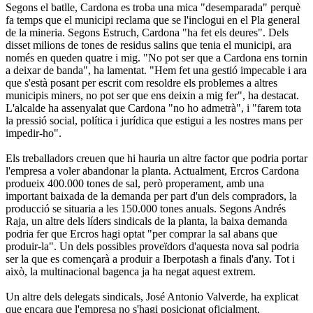
Segons el batlle, Cardona es troba una mica "desemparada" perquè
fa temps que el municipi reclama que se l'inclogui en el Pla general
de la mineria. Segons Estruch, Cardona "ha fet els deures". Dels
disset milions de tones de residus salins que tenia el municipi, ara
només en queden quatre i mig. "No pot ser que a Cardona ens tornin
a deixar de banda", ha lamentat. "Hem fet una gestió impecable i ara
que s'està posant per escrit com resoldre els problemes a altres
municipis miners, no pot ser que ens deixin a mig fer", ha destacat.
L'alcalde ha assenyalat que Cardona "no ho admetrà", i "farem tota
la pressió social, política i jurídica que estigui a les nostres mans per
impedir-ho".
Els treballadors creuen que hi hauria un altre factor que podria portar
l'empresa a voler abandonar la planta. Actualment, Ercros Cardona
produeix 400.000 tones de sal, però properament, amb una
important baixada de la demanda per part d'un dels compradors, la
producció se situaria a les 150.000 tones anuals. Segons Andrés
Raja, un altre dels líders sindicals de la planta, la baixa demanda
podria fer que Ercros hagi optat "per comprar la sal abans que
produir-la". Un dels possibles proveïdors d'aquesta nova sal podria
ser la que es començarà a produir a Iberpotash a finals d'any. Tot i
això, la multinacional bagenca ja ha negat aquest extrem.
Un altre dels delegats sindicals, José Antonio Valverde, ha explicat
que encara que l'empresa no s'hagi posicionat oficialment,