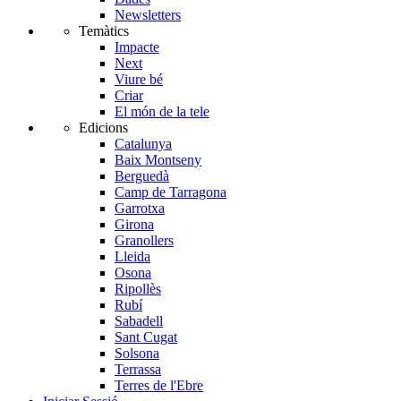
Newsletters
Temàtics
Impacte
Next
Viure bé
Criar
El món de la tele
Edicions
Catalunya
Baix Montseny
Berguedà
Camp de Tarragona
Garrotxa
Girona
Granollers
Lleida
Osona
Ripollès
Rubí
Sabadell
Sant Cugat
Solsona
Terrassa
Terres de l'Ebre