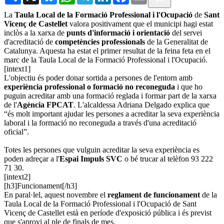
La
Taula Local de la Formació Professional i l'Ocupació
de
Sant
Vicenç de Castellet
valora positivament que el municipi hagi estat
inclòs a la xarxa de
punts d'informació i orientació
del servei
d'acreditació de
competències professionals
de la Generalitat de
Catalunya. Aquesta ha estat el primer resultat de la feina feta en el
marc de la Taula Local de la Formació Professional i l'Ocupació.
[intext1]
L'objectiu és poder donar sortida a persones de l'entorn amb
experiència professional o formació no reconeguda
i que ho
puguin acreditar amb una formació reglada i formar part de la xarxa
de l'
Agència FPCAT
. L'alcaldessa Adriana Delgado explica que
“és molt important ajudar les persones a acreditar la seva experiència
laboral i la formació no reconeguda a través d'una acreditació
oficial”.
Totes les persones que vulguin acreditar la seva experiència es
poden adreçar a l'
Espai Impuls SVC
o bé trucar al telèfon 93 222
71 30.
[intext2]
[h3]Funcionament[/h3]
En paral·lel, aquest novembre el
reglament de funcionament
de la
Taula Local de la Formació Professional i l'Ocupació de Sant
Vicenç de Castellet està en període d'exposició pública i és previst
que s'aprovi al ple de finals de mes.