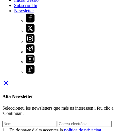
Iniciar Sessió
Subscriu-t'hi
Newsletter
close
Alta Newsletter
Seleccioneu les newsletters que més us interessen i feu clic a
'Continuar'.
En donar-te d'alta acceptes la
política de privacitat
.