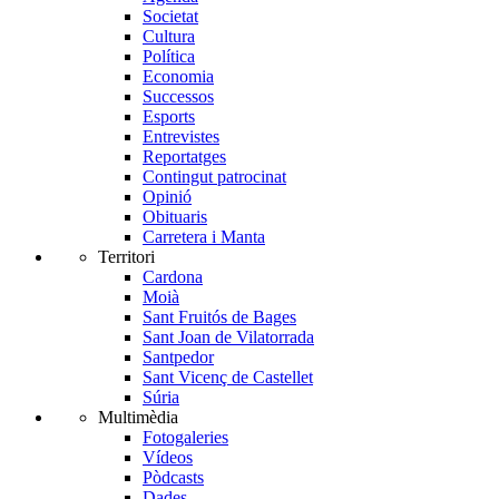
Societat
Cultura
Política
Economia
Successos
Esports
Entrevistes
Reportatges
Contingut patrocinat
Opinió
Obituaris
Carretera i Manta
Territori
Cardona
Moià
Sant Fruitós de Bages
Sant Joan de Vilatorrada
Santpedor
Sant Vicenç de Castellet
Súria
Multimèdia
Fotogaleries
Vídeos
Pòdcasts
Dades