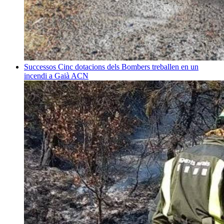
Successos
Cinc dotacions dels Bombers treballen en un
incendi a Gaià
ACN