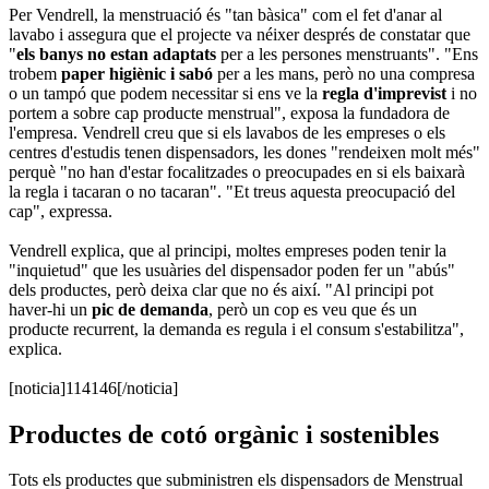
Per Vendrell, la menstruació és "tan bàsica" com el fet d'anar al
lavabo i assegura que el projecte va néixer després de constatar que
"
els banys no estan adaptats
per a les persones menstruants". "Ens
trobem
paper higiènic i sabó
per a les mans, però no una compresa
o un tampó que podem necessitar si ens ve la
regla d'imprevist
i no
portem a sobre cap producte menstrual", exposa la fundadora de
l'empresa. Vendrell creu que si els lavabos de les empreses o els
centres d'estudis tenen dispensadors, les dones "rendeixen molt més"
perquè "no han d'estar focalitzades o preocupades en si els baixarà
la regla i tacaran o no tacaran". "Et treus aquesta preocupació del
cap", expressa.
Vendrell explica, que al principi, moltes empreses poden tenir la
"inquietud" que les usuàries del dispensador poden fer un "abús"
dels productes, però deixa clar que no és així. "Al principi pot
haver-hi un
pic de demanda
, però un cop es veu que és un
producte recurrent, la demanda es regula i el consum s'estabilitza",
explica.
[noticia]114146[/noticia]
Productes de cotó orgànic i sostenibles
Tots els productes que subministren els dispensadors de Menstrual