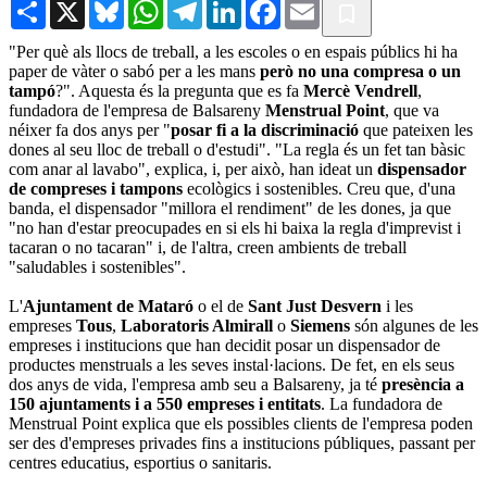
Share
X
Bluesky
WhatsApp
Telegram
LinkedIn
Facebook
Email
"Per què als llocs de treball, a les escoles o en espais públics hi ha
paper de vàter o sabó per a les mans
però no una compresa o un
tampó
?". Aquesta és la pregunta que es fa
Mercè Vendrell
,
fundadora de l'empresa de Balsareny
Menstrual Point
, que va
néixer fa dos anys per "
posar fi a la discriminació
que pateixen les
dones al seu lloc de treball o d'estudi". "La regla és un fet tan bàsic
com anar al lavabo", explica, i, per això, han ideat un
dispensador
de compreses i tampons
ecològics i sostenibles. Creu que, d'una
banda, el dispensador "millora el rendiment" de les dones, ja que
"no han d'estar preocupades en si els hi baixa la regla d'imprevist i
tacaran o no tacaran" i, de l'altra, creen ambients de treball
"saludables i sostenibles".
L'
Ajuntament de Mataró
o el de
Sant Just Desvern
i les
empreses
Tous
,
Laboratoris Almirall
o
Siemens
són algunes de les
empreses i institucions que han decidit posar un dispensador de
productes menstruals a les seves instal·lacions. De fet, en els seus
dos anys de vida, l'empresa amb seu a Balsareny, ja té
presència a
150 ajuntaments i a 550 empreses i entitats
. La fundadora de
Menstrual Point explica que els possibles clients de l'empresa poden
ser des d'empreses privades fins a institucions públiques, passant per
centres educatius, esportius o sanitaris.