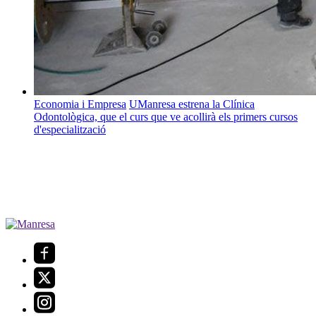
Economia i Empresa
UManresa estrena la Clínica
Odontològica, que el curs que ve acollirà els primers cursos
d'especialització