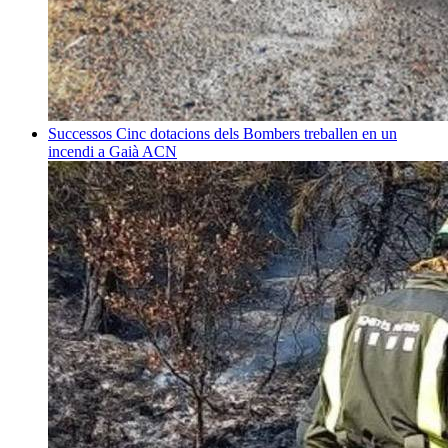
Successos
Cinc dotacions dels Bombers treballen en un
incendi a Gaià
ACN