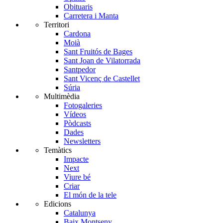
Obituaris
Carretera i Manta
Territori
Cardona
Moià
Sant Fruitós de Bages
Sant Joan de Vilatorrada
Santpedor
Sant Vicenç de Castellet
Súria
Multimèdia
Fotogaleries
Vídeos
Pòdcasts
Dades
Newsletters
Temàtics
Impacte
Next
Viure bé
Criar
El món de la tele
Edicions
Catalunya
Baix Montseny