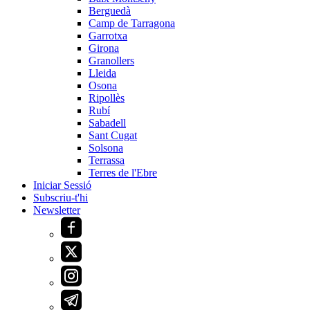
Berguedà
Camp de Tarragona
Garrotxa
Girona
Granollers
Lleida
Osona
Ripollès
Rubí
Sabadell
Sant Cugat
Solsona
Terrassa
Terres de l'Ebre
Iniciar Sessió
Subscriu-t'hi
Newsletter