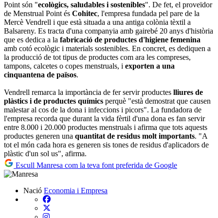
Point són "
ecològics, saludables i sostenibles
". De fet, el proveïdor
de Menstrual Point és
Cohitec
, l'empresa fundada pel pare de la
Mercè Vendrell i que està situada a una antiga colònia tèxtil a
Balsareny. Es tracta d'una companyia amb gairebé 20 anys d'història
que es dedica a la
fabricació de productes d'higiene femenina
amb cotó ecològic i materials sostenibles. En concret, es dediquen a
la producció de tot tipus de productes com ara les compreses,
tampons, calcetes o copes menstruals, i
exporten a una
cinquantena de països
.
Vendrell remarca la importància de fer servir productes
lliures de
plàstics i de productes químics
perquè "està demostrat que causen
malestar al cos de la dona i infeccions i picors". La fundadora de
l'empresa recorda que durant la vida fèrtil d'una dona es fan servir
entre 8.000 i 20.000 productes menstruals i afirma que tots aquests
productes generen una
quantitat de residus molt importants
. "A
tot el món cada hora es generen sis tones de residus d'aplicadors de
plàstic d'un sol us", afirma.
Escull Manresa com la teva font preferida de Google
Nació
Economia i Empresa