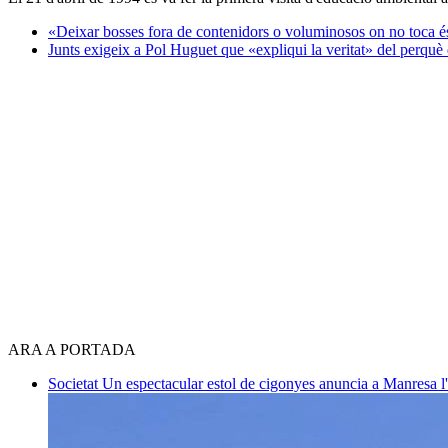
«Deixar bosses fora de contenidors o voluminosos on no toca é
Junts exigeix a Pol Huguet que «expliqui la veritat» del perqu
ARA A PORTADA
Societat
Un espectacular estol de cigonyes anuncia a Manresa l'i