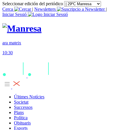
Seleccionar edición del periódico
Cerca
|
Newsletters
|
Iniciar Sessió
ara mateix
10:30
Últimes Notícies
Societat
Successos
Plans
Política
Obituaris
Esports