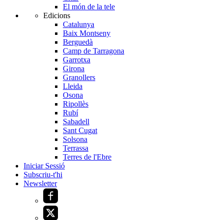
El món de la tele
Edicions
Catalunya
Baix Montseny
Berguedà
Camp de Tarragona
Garrotxa
Girona
Granollers
Lleida
Osona
Ripollès
Rubí
Sabadell
Sant Cugat
Solsona
Terrassa
Terres de l'Ebre
Iniciar Sessió
Subscriu-t'hi
Newsletter