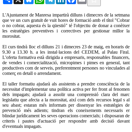
L'Ajuntament de Manresa impartirà dilluns i dimecres de la setmana
que ve un curs gratuït de vuit hores de formació amb el títol "Cobrar
o no cobrar, aquesta és la qüestió" té l'objectiu de donar a conèixer
les estratègies preventives i correctives per gestionar millor la
morositat.
El curs tindrà lloc el dilluns 21 i dimecres 23 de maig, en horaris de
9.30 a 13.30 h. a les instal·lacions del CEDEM, al Palau Firal.
L'oferta formativa està dirigida a empresaris, responsables financers,
de vendes i comercialització, micropimes i pimes en general, tant
productives com de serveis, preferentment persones no vinculades al
comerç en detall o arrendament.
El taller formatiu ajudarà als assistents a prendre consciència de la
necessitat d'implementar una política activa per fer front al fenomen
dels impagats; ajudarà a assolir una comprensió clara del marc
legislatiu que afecta a la morositat, així com dels recursos legal s al
seu abast; estaran més informats per dissenyar les estratègies de
prevenció més adients; tindran els coneixements necessaris er
blindar jurídicament les seves operacions comercials; i disposaran de
criteris i pautes d'actuació per respondre amb decisió davant
d'eventuals impagats.