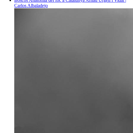
Boscos
Anatomia del foc a Catalunya
Arnau Urgell i Vidal |
Carlos Albaladejo