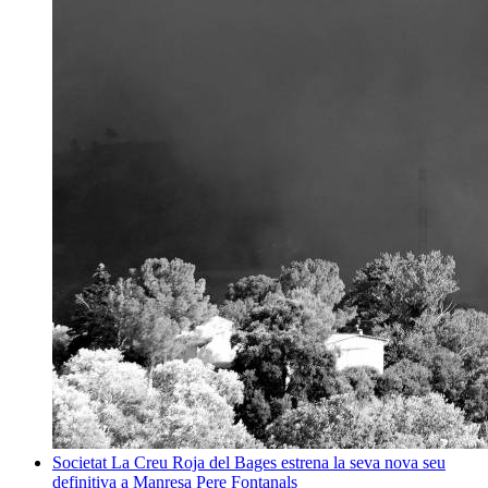
Societat
La Creu Roja del Bages estrena la seva nova seu
definitiva a Manresa
Pere Fontanals