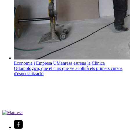
Economia i Empresa
UManresa estrena la Clínica
Odontològica, que el curs que ve acollirà els primers cursos
d'especialització