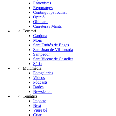
Entrevistes
Reportatges
Contingut patrocinat
Opinió
Obituaris
Carretera i Manta
Territori
Cardona
Moià
Sant Fruitós de Bages
Sant Joan de Vilatorrada
Santpedor
Sant Vicenç de Castellet
Súria
Multimèdia
Fotogaleries
Vídeos
Pòdcasts
Dades
Newsletters
Temàtics
Impacte
Next
Viure bé
Criar