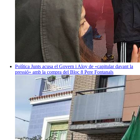
Política
Junts acusa el Govern i Aloy de «capitular davant la
pressió» amb la compra del Bloc 8
Pere Fontanals