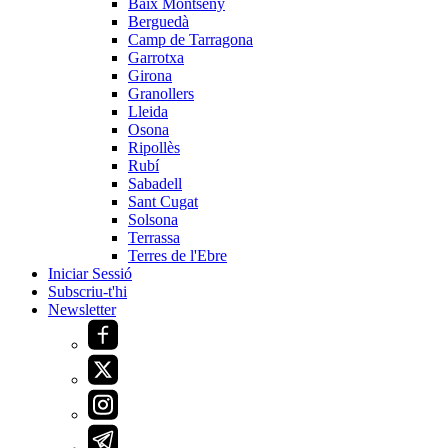
Baix Montseny
Berguedà
Camp de Tarragona
Garrotxa
Girona
Granollers
Lleida
Osona
Ripollès
Rubí
Sabadell
Sant Cugat
Solsona
Terrassa
Terres de l'Ebre
Iniciar Sessió
Subscriu-t'hi
Newsletter