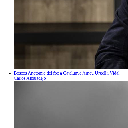
Boscos
Anatomia del foc a Catalunya
Arnau Urgell i Vidal |
Carlos Albaladejo