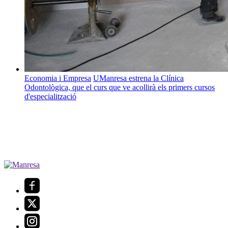
Economia i Empresa
UManresa estrena la Clínica
Odontològica, que el curs que ve acollirà els primers cursos
d'especialització