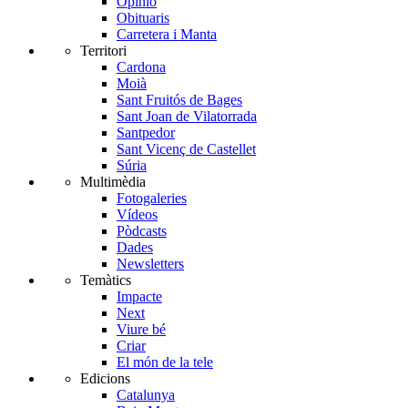
Opinió
Obituaris
Carretera i Manta
Territori
Cardona
Moià
Sant Fruitós de Bages
Sant Joan de Vilatorrada
Santpedor
Sant Vicenç de Castellet
Súria
Multimèdia
Fotogaleries
Vídeos
Pòdcasts
Dades
Newsletters
Temàtics
Impacte
Next
Viure bé
Criar
El món de la tele
Edicions
Catalunya