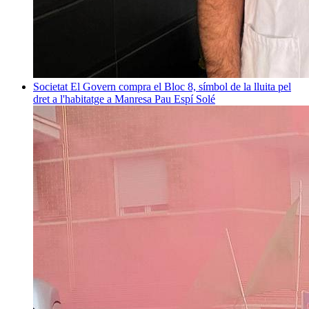
Societat
El Govern compra el Bloc 8, símbol de la lluita pel
dret a l'habitatge a Manresa
Pau Espí Solé