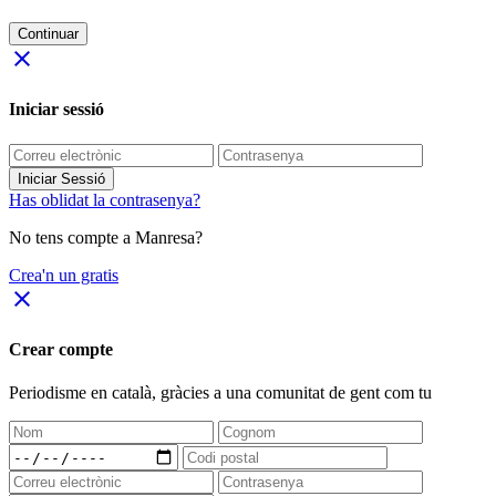
Continuar
close
Iniciar sessió
Iniciar Sessió
Has oblidat la contrasenya?
No tens compte a Manresa?
Crea'n un gratis
close
Crear compte
Periodisme
en català
, gràcies a una comunitat de gent com tu