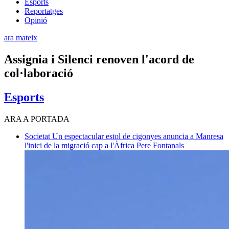
Esports
Reportatges
Opinió
ara mateix
Assignia i Silenci renoven l'acord de
col·laboració
Esports
ARA A PORTADA
Societat
Un espectacular estol de cigonyes anuncia a Manresa
l'inici de la migració cap a l'Àfrica
Pere Fontanals