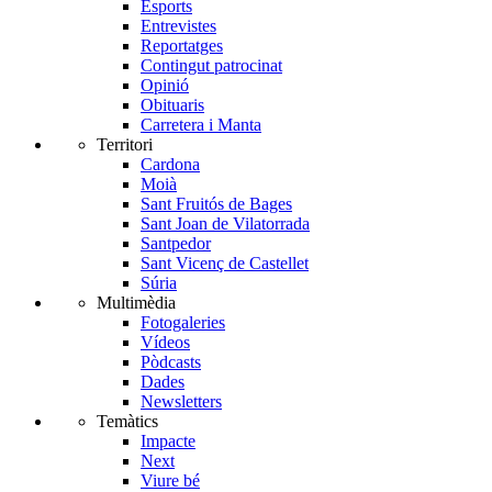
Esports
Entrevistes
Reportatges
Contingut patrocinat
Opinió
Obituaris
Carretera i Manta
Territori
Cardona
Moià
Sant Fruitós de Bages
Sant Joan de Vilatorrada
Santpedor
Sant Vicenç de Castellet
Súria
Multimèdia
Fotogaleries
Vídeos
Pòdcasts
Dades
Newsletters
Temàtics
Impacte
Next
Viure bé