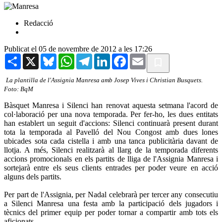
Redacció
Publicat el 05 de novembre de 2012 a les 17:26
Share
X
Bluesky
WhatsApp
Telegram
LinkedIn
Facebook
Email
La plantilla de l'Assignia Manresa amb Josep Vives i Christian Busquets.
Foto: BqM
Bàsquet Manresa i Silenci han renovat aquesta setmana l'acord de
col·laboració per una nova temporada. Per fer-ho, les dues entitats
han establert un seguit d'accions: Silenci continuarà present durant
tota la temporada al Pavelló del Nou Congost amb dues lones
ubicades sota cada cistella i amb una tanca publicitària davant de
llotja. A més, Silenci realitzarà al llarg de la temporada diferents
accions promocionals en els partits de lliga de l'Assignia Manresa i
sortejarà entre els seus clients entrades per poder veure en acció
alguns dels partits.
Per part de l'Assignia, per Nadal celebrarà per tercer any consecutiu
a Silenci Manresa una festa amb la participació dels jugadors i
tècnics del primer equip per poder tornar a compartir amb tots els
aficionats.