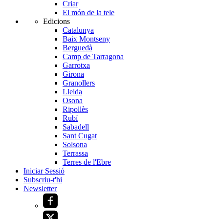
Criar
El món de la tele
Edicions
Catalunya
Baix Montseny
Berguedà
Camp de Tarragona
Garrotxa
Girona
Granollers
Lleida
Osona
Ripollès
Rubí
Sabadell
Sant Cugat
Solsona
Terrassa
Terres de l'Ebre
Iniciar Sessió
Subscriu-t'hi
Newsletter