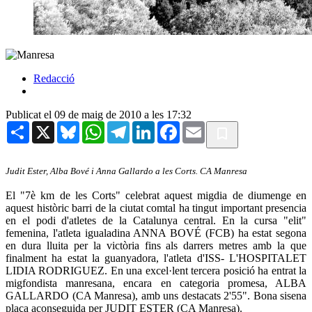
Redacció
Publicat el 09 de maig de 2010 a les 17:32
Share
X
Bluesky
WhatsApp
Telegram
LinkedIn
Facebook
Email
Judit Ester, Alba Bové i Anna Gallardo a les Corts. CA Manresa
El "7è km de les Corts" celebrat aquest migdia de diumenge en
aquest històric barri de la ciutat comtal ha tingut important presencia
en el podi d'atletes de la Catalunya central. En la cursa "elit"
femenina, l'atleta igualadina ANNA BOVÉ (FCB) ha estat segona
en dura lluita per la victòria fins als darrers metres amb la que
finalment ha estat la guanyadora, l'atleta d'ISS- L'HOSPITALET
LIDIA RODRIGUEZ. En una excel·lent tercera posició ha entrat la
migfondista manresana, encara en categoria promesa, ALBA
GALLARDO (CA Manresa), amb uns destacats 2'55". Bona sisena
plaça aconseguida per JUDIT ESTER (CA Manresa).