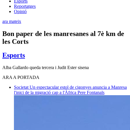
Esports
Reportatges
Opinió
ara mateix
Bon paper de les manresanes al 7è km de
les Corts
Esports
Alba Gallardo queda tercera i Judit Ester sisena
ARA A PORTADA
Societat
Un espectacular estol de cigonyes anuncia a Manresa
l'inici de la migració cap a l'Àfrica
Pere Fontanals