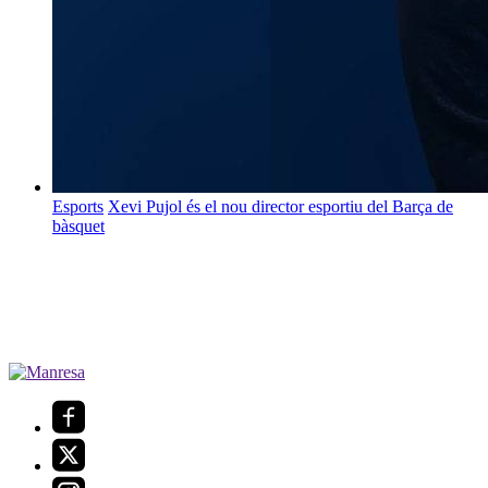
Esports
Xevi Pujol és el nou director esportiu del Barça de
bàsquet