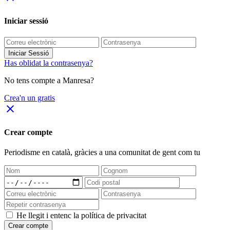
Iniciar sessió
Iniciar Sessió
Has oblidat la contrasenya?
No tens compte a Manresa?
Crea'n un gratis
close
Crear compte
Periodisme
en català
, gràcies a una comunitat de gent com tu
He llegit i entenc la política de privacitat
Crear compte