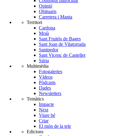
Contingut patrocinat
Opinió
Obituaris
Carretera i Manta
Territori
Cardona
Moià
Sant Fruitós de Bages
Sant Joan de Vilatorrada
Santpedor
Sant Vicenç de Castellet
Súria
Multimèdia
Fotogaleries
Vídeos
Pòdcasts
Dades
Newsletters
Temàtics
Impacte
Next
Viure bé
Criar
El món de la tele
Edicions