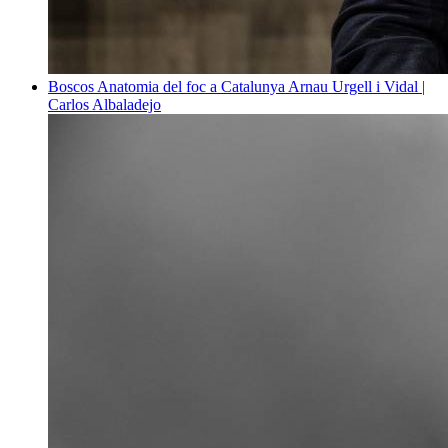
Boscos
Anatomia del foc a Catalunya
Arnau Urgell i Vidal |
Carlos Albaladejo