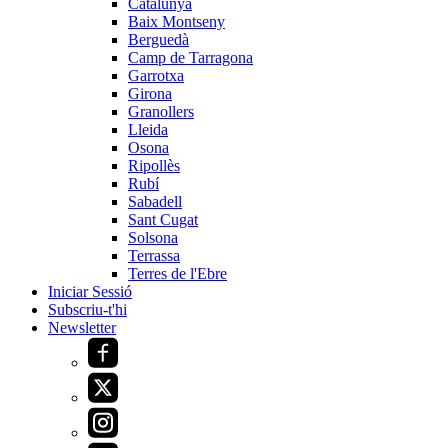
Catalunya
Baix Montseny
Berguedà
Camp de Tarragona
Garrotxa
Girona
Granollers
Lleida
Osona
Ripollès
Rubí
Sabadell
Sant Cugat
Solsona
Terrassa
Terres de l'Ebre
Iniciar Sessió
Subscriu-t'hi
Newsletter