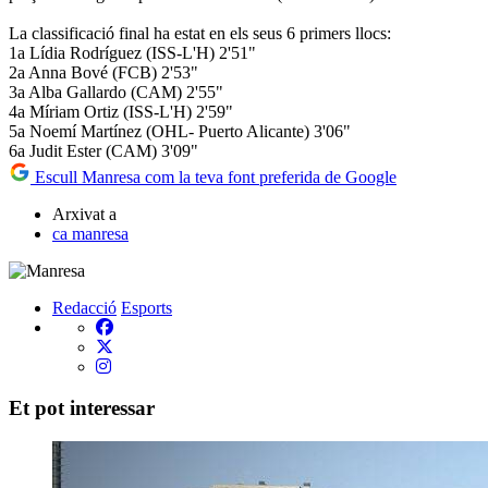
La classificació final ha estat en els seus 6 primers llocs:
1a Lídia Rodríguez (ISS-L'H) 2'51"
2a Anna Bové (FCB) 2'53"
3a Alba Gallardo (CAM) 2'55"
4a Míriam Ortiz (ISS-L'H) 2'59"
5a Noemí Martínez (OHL- Puerto Alicante) 3'06"
6a Judit Ester (CAM) 3'09"
Escull Manresa com la teva font preferida de Google
Arxivat a
ca manresa
Redacció
Esports
Et pot interessar