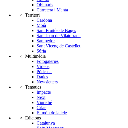
Obituaris
Carretera i Manta
Territori
Cardona
Moià
Sant Fruitós de Bages
Sant Joan de Vilatorrada
Santpedor
Sant Vicenç de Castellet
Súria
Multimèdia
Fotogaleries
Vídeos
Pòdcasts
Dades
Newsletters
Temàtics
Impacte
Next
Viure bé
Criar
El món de la tele
Edicions
Catalunya