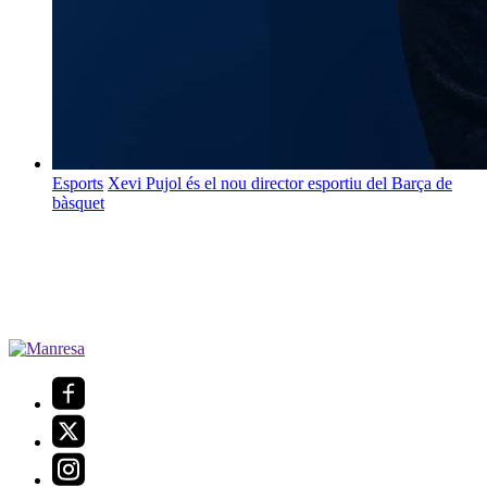
Esports
Xevi Pujol és el nou director esportiu del Barça de
bàsquet