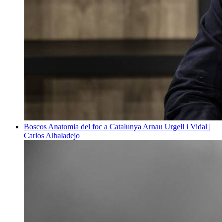
Boscos
Anatomia del foc a Catalunya
Arnau Urgell i Vidal |
Carlos Albaladejo