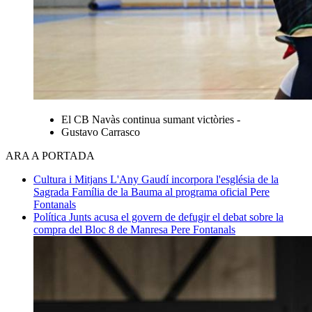
El CB Navàs continua sumant victòries -
Gustavo Carrasco
ARA A PORTADA
Cultura i Mitjans
L'Any Gaudí incorpora l'església de la
Sagrada Família de la Bauma al programa oficial
Pere
Fontanals
Política
Junts acusa el govern de defugir el debat sobre la
compra del Bloc 8 de Manresa
Pere Fontanals