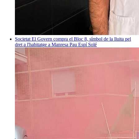
Societat
El Govern compra el Bloc 8, símbol de la lluita pel
dret a l'habitatge a Manresa
Pau Espí Solé