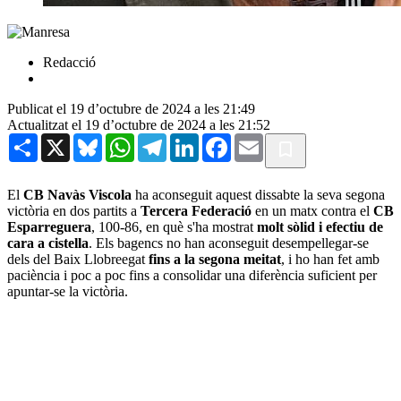
Redacció
Publicat el 19 d’octubre de 2024 a les 21:49
Actualitzat el 19 d’octubre de 2024 a les 21:52
Share
X
Bluesky
WhatsApp
Telegram
LinkedIn
Facebook
Email
El
CB Navàs Viscola
ha aconseguit aquest dissabte la seva segona
victòria en dos partits a
Tercera Federació
en un matx contra el
CB
Esparreguera
, 100-86, en què s'ha mostrat
molt sòlid i efectiu de
cara a cistella
. Els bagencs no han aconseguit desempellegar-se
dels del Baix Llobreegat
fins a la segona meitat
, i ho han fet amb
paciència i poc a poc fins a consolidar una diferència suficient per
apuntar-se la victòria.