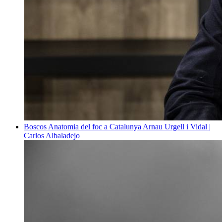
Boscos
Anatomia del foc a Catalunya
Arnau Urgell i Vidal |
Carlos Albaladejo