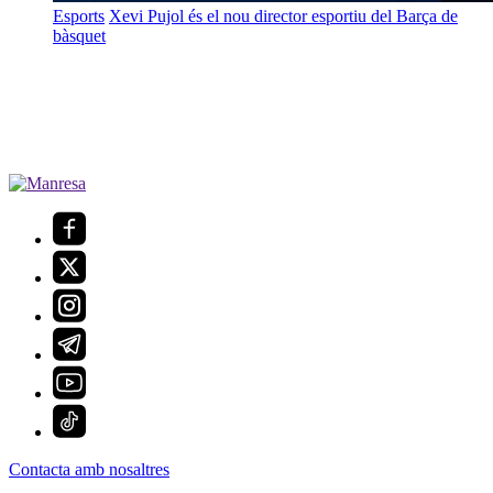
Esports
Xevi Pujol és el nou director esportiu del Barça de
bàsquet
Contacta amb nosaltres