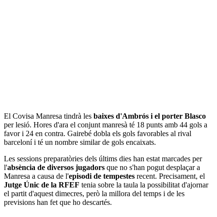
El Covisa Manresa tindrà les
baixes d'Ambrós i el porter Blasco
per lesió. Hores d'ara el conjunt manresà té 18 punts amb 44 gols a
favor i 24 en contra. Gairebé dobla els gols favorables al rival
barceloní i té un nombre similar de gols encaixats.
Les sessions preparatòries dels últims dies han estat marcades per
l'
absència de diversos jugadors
que no s'han pogut desplaçar a
Manresa a causa de l'
episodi de tempestes
recent. Precisament, el
Jutge Únic de la RFEF
tenia sobre la taula la possibilitat d'ajornar
el partit d'aquest dimecres, però la millora del temps i de les
previsions han fet que ho descartés.