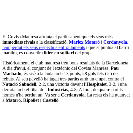
El Covisa Manresa afronta el partit sabent que els seus més
immediats rivals
a la classificació,
Marlex Mataró
i
Cerdanyola
,
han perdut els seus respectius enfrontaments
i que si puntua al barrri
marítim, es convertirà
líder en solitari
del grup.
Històricament, el club manresà treu bons resultats de la Barceloneta.
A dia d'avui, el conjunt de l'extècnic del Covisa Manresa,
Pau
Machado
, és sisè a la taula amb 13 punts, 28 gols fets i 25 de
rebuts. Al seu pavelló ha jugat tres partits amb un empat contra el
Natació Sabadell
, 2-2, una victòria davant
l'Hospitalet
, 3-2, i una
derrota amb el filial de l'
Industrias
, 4-8. A fora, de quatre partits
només n'ha perdut un. Va ser a
Cerdanyola
. La resta els ha guanyat
a
Mataró
,
Ripollet
i
Castelló
.