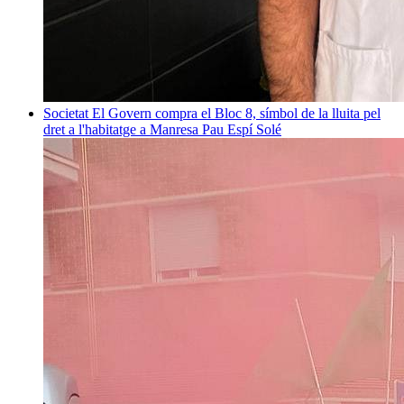
Societat
El Govern compra el Bloc 8, símbol de la lluita pel
dret a l'habitatge a Manresa
Pau Espí Solé