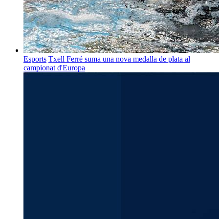
Esports
Txell Ferré suma una nova medalla de plata al
campionat d'Europa