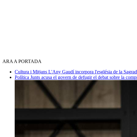
ARA A PORTADA
Cultura i Mitjans
L'Any Gaudí incorpora l'església de la Sagra
Política
Junts acusa el govern de defugir el debat sobre la com