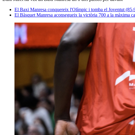
El Baxi Manresa conquereix l'Olímpic i tomba el Joventut (85-
El Bàsquet Manresa aconsegueix la victòria 700 a la màxima ca