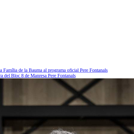
da Família de la Bauma al programa oficial
Pere Fontanals
pra del Bloc 8 de Manresa
Pere Fontanals