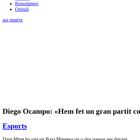
Reportatges
Opinió
ara mateix
Diego Ocampo: «Hem fet un gran partit co
Esports
Dani Miret ha vist un Baxi Manresa un o dos passos per davant