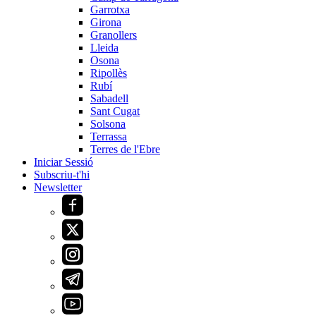
Garrotxa
Girona
Granollers
Lleida
Osona
Ripollès
Rubí
Sabadell
Sant Cugat
Solsona
Terrassa
Terres de l'Ebre
Iniciar Sessió
Subscriu-t'hi
Newsletter