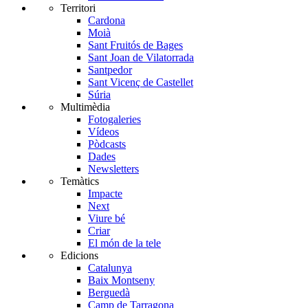
Territori
Cardona
Moià
Sant Fruitós de Bages
Sant Joan de Vilatorrada
Santpedor
Sant Vicenç de Castellet
Súria
Multimèdia
Fotogaleries
Vídeos
Pòdcasts
Dades
Newsletters
Temàtics
Impacte
Next
Viure bé
Criar
El món de la tele
Edicions
Catalunya
Baix Montseny
Berguedà
Camp de Tarragona