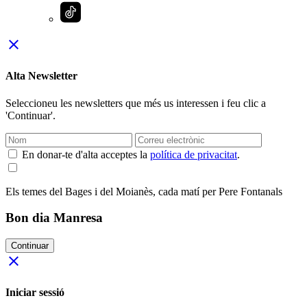
close
Alta Newsletter
Seleccioneu les newsletters que més us interessen i feu clic a
'Continuar'.
En donar-te d'alta acceptes la
política de privacitat
.
Els temes del Bages i del Moianès, cada matí per Pere Fontanals
Bon dia Manresa
Continuar
close
Iniciar sessió