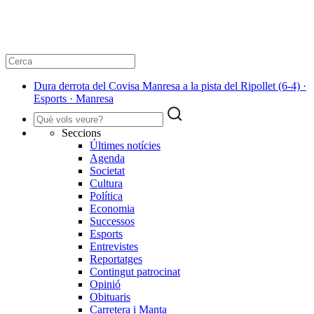
Dura derrota del Covisa Manresa a la pista del Ripollet (6-4) ·
Esports · Manresa
Seccions
Últimes notícies
Agenda
Societat
Cultura
Política
Economia
Successos
Esports
Entrevistes
Reportatges
Contingut patrocinat
Opinió
Obituaris
Carretera i Manta