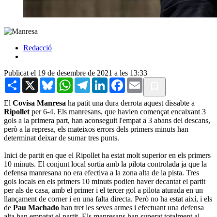
Redacció
Publicat el 19 de desembre de 2021 a les 13:33
Share
X
Bluesky
WhatsApp
Telegram
LinkedIn
Facebook
Email
El
Covisa Manresa
ha patit una dura derrota aquest dissabte a
Ripollet
per 6-4. Els manresans, que havien començat encaixant 3
gols a la primera part, han aconseguit l'empat a 3 abans del descans,
però a la represa, els mateixos errors dels primers minuts han
determinat deixar de sumar tres punts.
Inici de partit en que el Ripollet ha estat molt superior en els primers
10 minuts. El conjunt local sortia amb la pilota controlada ja que la
defensa manresana no era efectiva a la zona alta de la pista. Tres
gols locals en els primers 10 minuts podien haver decantat el partit
per als de casa, amb el primer i el tercer gol a pilota aturada en un
llançament de corner i en una falta directa. Però no ha estat així, i els
de
Pau Machado
han tret les seves armes i efectuant una defensa
alta han empatat el partit. Els manresans han superat totalment al