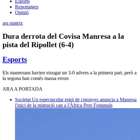
Esports
Reportatges
Opinió
ara mateix
Dura derrota del Covisa Manresa a la
pista del Ripollet (6-4)
Esports
Els manresans havien eixugat un 3-0 advers a la primera part, però a
la segona han comès massa errors
ARA A PORTADA
Societat
Un espectacular estol de cigonyes anuncia a Manresa
l'inici de la migració cap a l'Àfrica
Pere Fontanals