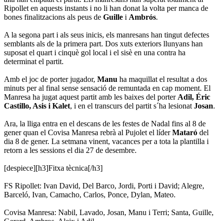
Ripollet en aquests instants i no li han donat la volta per manca de
bones finalitzacions als peus de
Guille
i
Ambrós
.
A la segona part i als seus inicis, els manresans han tingut defectes
semblants als de la primera part. Dos xuts exteriors llunyans han
suposat el quart i cinquè gol local i el sisè en una contra ha
determinat el partit.
Amb el joc de porter jugador,
Manu
ha maquillat el resultat a dos
minuts per al final sense sensació de remuntada en cap moment. El
Manresa ha jugat aquest partit amb les baixes del porter
Adil, Éric
Castillo, Asis i Kalet
, i en el transcurs del partit s´ha lesionat
Josan
.
Ara, la lliga entra en el descans de les festes de Nadal fins al 8 de
gener quan el Covisa Manresa rebrà al Pujolet el líder
Mataró
del
dia 8 de gener. La setmana vinent, vacances per a tota la plantilla i
retorn a les sessions el dia 27 de desembre.
[despiece][h3]Fitxa tècnica[/h3]
FS Ripollet: Ivan David, Del Barco, Jordi, Porti i David; Alegre,
Barceló, Ivan, Camacho, Carlos, Ponce, Dylan, Mateo.
Covisa Manresa: Nabil, Lavado, Josan, Manu i Terri; Santa, Guille,