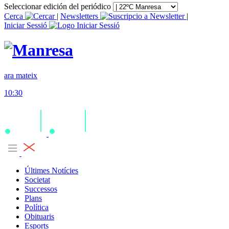
Seleccionar edición del periódico
Cerca
|
Newsletters
|
Iniciar Sessió
ara mateix
10:30
Últimes Notícies
Societat
Successos
Plans
Política
Obituaris
Esports