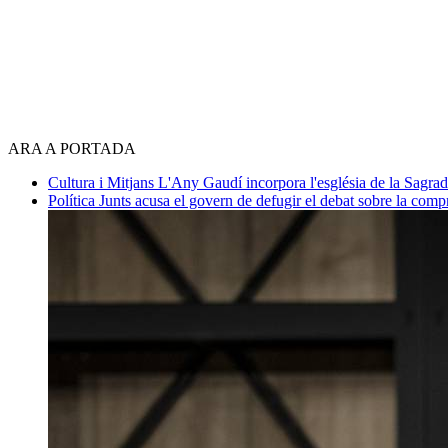
ARA A PORTADA
Cultura i Mitjans
L'Any Gaudí incorpora l'església de la Sagra
Política
Junts acusa el govern de defugir el debat sobre la com