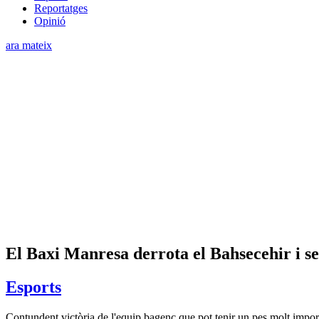
Reportatges
Opinió
ara mateix
El Baxi Manresa derrota el Bahsecehir i se
Esports
Contundent victòria de l'equip bagenc que pot tenir un pes molt impor