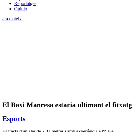
Reportatges
Opinió
ara mateix
El Baxi Manresa estaria ultimant el fitxa
Esports
Es tracta d'un aler de 2,03 metres i amb experiència a l'NBA