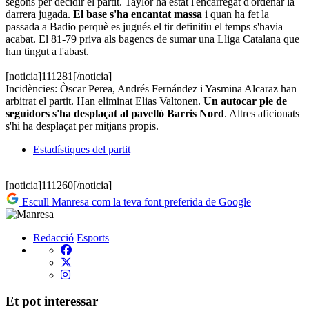
segons per decidir el partit. Taylor ha estat l'encarregat d'ordenar la
darrera jugada.
El base s'ha encantat massa
i quan ha fet la
passada a Badio perquè es jugués el tir definitiu el temps s'havia
acabat. El 81-79 priva als bagencs de sumar una Lliga Catalana que
han tingut a l'abast.
[noticia]111281[/noticia]
Incidències: Òscar Perea, Andrés Fernández i Yasmina Alcaraz han
arbitrat el partit. Han eliminat Elias Valtonen.
Un autocar ple de
seguidors s'ha desplaçat al pavelló Barris Nord
. Altres aficionats
s'hi ha desplaçat per mitjans propis.
Estadístiques del partit
[noticia]111260[/noticia]
Escull Manresa com la teva font preferida de Google
Redacció
Esports
Et pot interessar