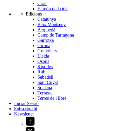
Criar
El món de la tele
Edicions
Catalunya
Baix Montseny
Berguedà
Camp de Tarragona
Garrotxa
Girona
Granollers
Lleida
Osona
Ripollès
Rubí
Sabadell
Sant Cugat
Solsona
Terrassa
Terres de l'Ebre
Iniciar Sessió
Subscriu-t'hi
Newsletter