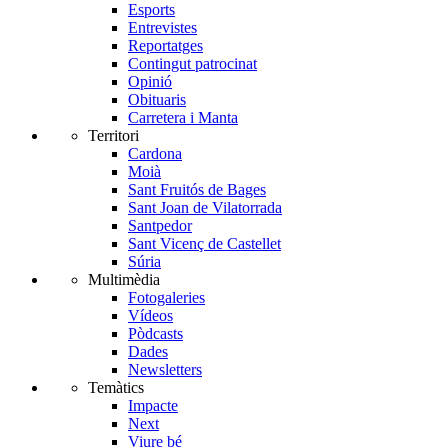
Esports
Entrevistes
Reportatges
Contingut patrocinat
Opinió
Obituaris
Carretera i Manta
Territori
Cardona
Moià
Sant Fruitós de Bages
Sant Joan de Vilatorrada
Santpedor
Sant Vicenç de Castellet
Súria
Multimèdia
Fotogaleries
Vídeos
Pòdcasts
Dades
Newsletters
Temàtics
Impacte
Next
Viure bé