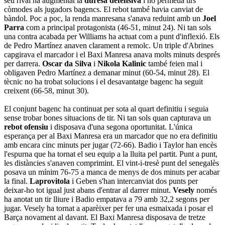
seu rival ha augmentat la
duresa defensiva
i no permetia tirs
còmodes als jugadors bagencs. El rebot també havia canviat de
bàndol. Poc a poc, la renda manresana s'anava reduint amb un
Joel
Parra
com a principal protagonista (46-51, minut 24). Ni tan sols
una contra acabada per Williams ha actuat com a punt d'inflexió. Els
de Pedro Martínez anaven clarament a remolc. Un triple d'Abrines
capgirava el marcador i el Baxi Manresa anava molts minuts després
per darrera.
Oscar da Silva
i
Nikola Kalinic
també feien mal i
obligaven Pedro Martínez a demanar minut (60-54, minut 28). El
tècnic no ha trobat solucions i el desavantatge bagenc ha seguit
creixent (66-58, minut 30).
El conjunt bagenc ha continuat per sota al quart definitiu i seguia
sense trobar bones situacions de tir. Ni tan sols quan capturava un
rebot ofensiu
i disposava d'una segona oportunitat. L'única
esperança per al Baxi Manresa era un marcador que no era definitiu
amb encara cinc minuts per jugar (72-66). Badio i Taylor han encès
l'espurna que ha tornat el seu equip a la lluita pel partit. Punt a punt,
les distàncies s'anaven comprimint. El vint-i-tresè punt del senegalès
posava un mínim 76-75 a manca de menys de dos minuts per acabar
la final.
Laprovitola
i Geben s'han intercanviat dos punts per
deixar-ho tot igual just abans d'entrar al darrer minut.
Vesely
només
ha anotat un tir lliure i Badio empatava a 79 amb 32,2 segons per
jugar. Vesely ha tornat a aparèixer per fer una esmaixada i posar el
Barça novament al davant. El Baxi Manresa disposava de tretze