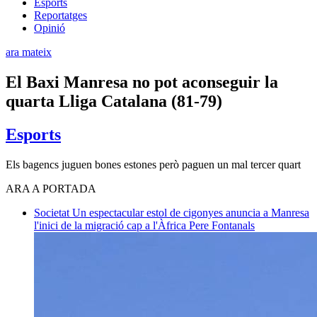
Esports
Reportatges
Opinió
ara mateix
El Baxi Manresa no pot aconseguir la
quarta Lliga Catalana (81-79)
Esports
Els bagencs juguen bones estones però paguen un mal tercer quart
ARA A PORTADA
Societat
Un espectacular estol de cigonyes anuncia a Manresa
l'inici de la migració cap a l'Àfrica
Pere Fontanals