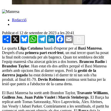
Redacció
Publicat el 12 de setembre de 2023 a les 20:41
Share
X
Bluesky
WhatsApp
Telegram
LinkedIn
Facebook
Email
La quarta
Lliga Catalana
haurà d'esperar per al
Baxi Manresa
.
Després d'una
primera part excel·lent
, un mal tercer quart ha posat
la final molt costeruda per als bagencs. Quan tot semblava decidit
l'equip manresà s'ha aixecat gràcies a dos homes.
Brancou Badio
i
Brandon Taylor
. Han estat els dos artífex perquè el Baxi Manresa
arribés amb opcions fins al darrer segon. Però la
gestió de la
darrera jugada
ha estat dolenta i el darrer tir ni tan sols s'ha
produït. al final 81-79.
Devin Robinson
continua sent baixa per la
lesió que pateix a l'abductor de la cama dreta.
El Baxi Manresa ha sortit amb Brandon Taylor,
Travante Williams
,
Guillem Jou
,
Juan Pablo Vaulet
i
Marcis Steinbergs
. El Barça ha
replicat amb Tomas Satorasnky, Nico Laprovitola, Álex Abrines,
Jan Vesely i Jabari Parker. Contràriament a les semifinals, el partit ha
començat amb encert ofensiu als dos cantons. El
Barça
duia la