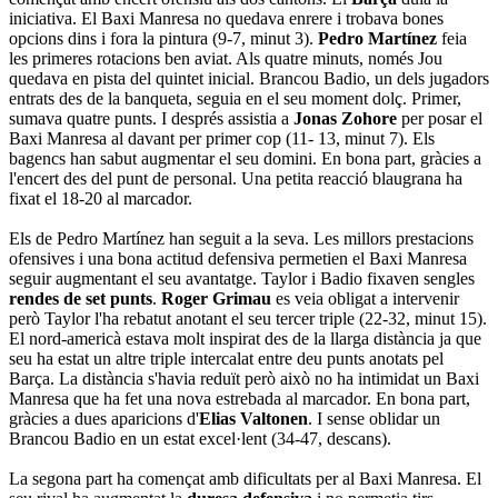
iniciativa. El Baxi Manresa no quedava enrere i trobava bones
opcions dins i fora la pintura (9-7, minut 3).
Pedro Martínez
feia
les primeres rotacions ben aviat. Als quatre minuts, només Jou
quedava en pista del quintet inicial. Brancou Badio, un dels jugadors
entrats des de la banqueta, seguia en el seu moment dolç. Primer,
sumava quatre punts. I després assistia a
Jonas Zohore
per posar el
Baxi Manresa al davant per primer cop (11- 13, minut 7). Els
bagencs han sabut augmentar el seu domini. En bona part, gràcies a
l'encert des del punt de personal. Una petita reacció blaugrana ha
fixat el 18-20 al marcador.
Els de Pedro Martínez han seguit a la seva. Les millors prestacions
ofensives i una bona actitud defensiva permetien el Baxi Manresa
seguir augmentant el seu avantatge. Taylor i Badio fixaven sengles
rendes de set punts
.
Roger Grimau
es veia obligat a intervenir
però Taylor l'ha rebatut anotant el seu tercer triple (22-32, minut 15).
El nord-americà estava molt inspirat des de la llarga distància ja que
seu ha estat un altre triple intercalat entre deu punts anotats pel
Barça. La distància s'havia reduït però això no ha intimidat un Baxi
Manresa que ha fet una nova estrebada al marcador. En bona part,
gràcies a dues aparicions d'
Elias Valtonen
. I sense oblidar un
Brancou Badio en un estat excel·lent (34-47, descans).
La segona part ha començat amb dificultats per al Baxi Manresa. El