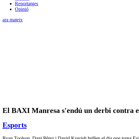
Reportatges
Opinió
ara mateix
El BAXI Manresa s'endú un derbi contra el
Esports
Ryan Toolson, Dani Pérez i David Kravish brillen el dia que torna Eu