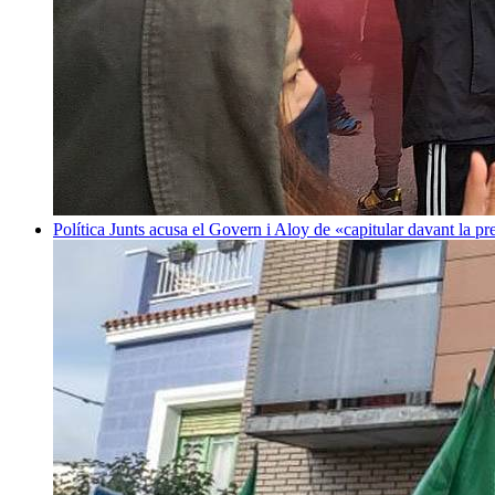
Política
Junts acusa el Govern i Aloy de «capitular davant la p