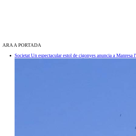
ARA A PORTADA
Societat
Un espectacular estol de cigonyes anuncia a Manresa l'i