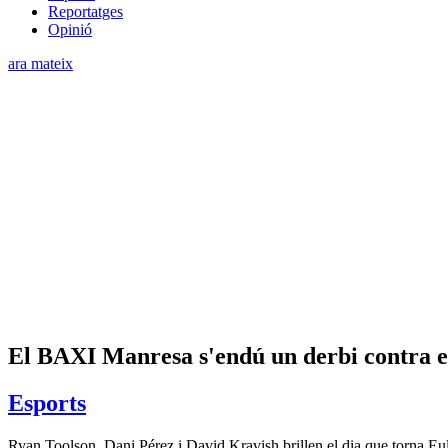
Reportatges
Opinió
ara mateix
El BAXI Manresa s'endú un derbi contra el
Esports
Ryan Toolson, Dani Pérez i David Kravish brillen el dia que torna Eu