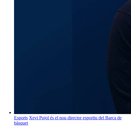
Esports
Xevi Pujol és el nou director esportiu del Barça de
bàsquet