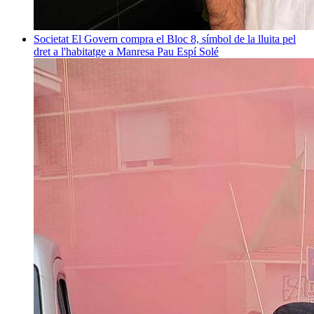
Societat
El Govern compra el Bloc 8, símbol de la lluita pel
dret a l'habitatge a Manresa
Pau Espí Solé