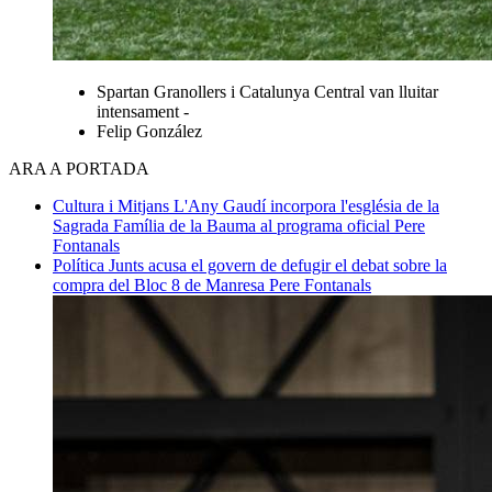
Spartan Granollers i Catalunya Central van lluitar
intensament -
Felip González
ARA A PORTADA
Cultura i Mitjans
L'Any Gaudí incorpora l'església de la
Sagrada Família de la Bauma al programa oficial
Pere
Fontanals
Política
Junts acusa el govern de defugir el debat sobre la
compra del Bloc 8 de Manresa
Pere Fontanals