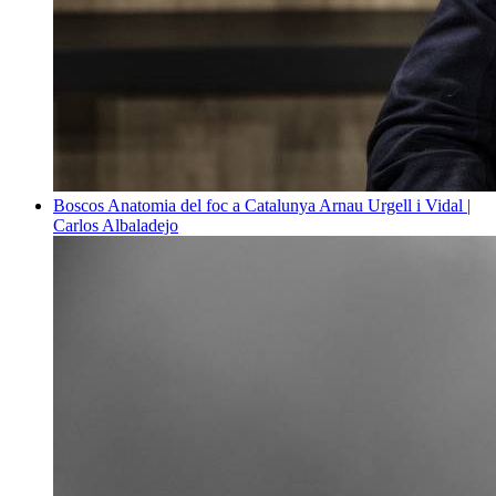
Boscos
Anatomia del foc a Catalunya
Arnau Urgell i Vidal |
Carlos Albaladejo