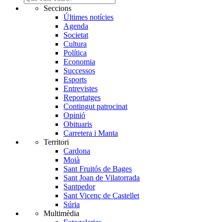
Seccions
Últimes notícies
Agenda
Societat
Cultura
Política
Economia
Successos
Esports
Entrevistes
Reportatges
Contingut patrocinat
Opinió
Obituaris
Carretera i Manta
Territori
Cardona
Moià
Sant Fruitós de Bages
Sant Joan de Vilatorrada
Santpedor
Sant Vicenç de Castellet
Súria
Multimèdia