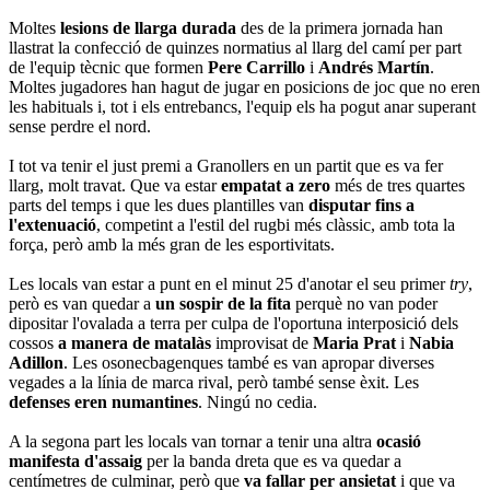
Moltes
lesions de llarga durada
des de la primera jornada han
llastrat la confecció de quinzes normatius al llarg del camí per part
de l'equip tècnic que formen
Pere Carrillo
i
Andrés Martín
.
Moltes jugadores han hagut de jugar en posicions de joc que no eren
les habituals i, tot i els entrebancs, l'equip els ha pogut anar superant
sense perdre el nord.
I tot va tenir el just premi a Granollers en un partit que es va fer
llarg, molt travat. Que va estar
empatat a zero
més de tres quartes
parts del temps i que les dues plantilles van
disputar fins a
l'extenuació
, competint a l'estil del rugbi més clàssic, amb tota la
força, però amb la més gran de les esportivitats.
Les locals van estar a punt en el minut 25 d'anotar el seu primer
try
,
però es van quedar a
un sospir de la fita
perquè no van poder
dipositar l'ovalada a terra per culpa de l'oportuna interposició dels
cossos
a manera de matalàs
improvisat de
Maria Prat
i
Nabia
Adillon
. Les osonecbagenques també es van apropar diverses
vegades a la línia de marca rival, però també sense èxit. Les
defenses eren numantines
. Ningú no cedia.
A la segona part les locals van tornar a tenir una altra
ocasió
manifesta d'assaig
per la banda dreta que es va quedar a
centímetres de culminar, però que
va fallar per ansietat
i que va