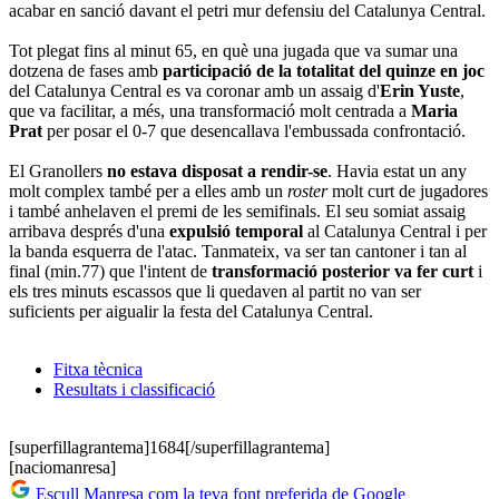
acabar en sanció davant el petri mur defensiu del Catalunya Central.
Tot plegat fins al minut 65, en què una jugada que va sumar una
dotzena de fases amb
participació de la totalitat del quinze en joc
del Catalunya Central es va coronar amb un assaig d'
Erin Yuste
,
que va facilitar, a més, una transformació molt centrada a
Maria
Prat
per posar el 0-7 que desencallava l'embussada confrontació.
El Granollers
no estava disposat a rendir-se
. Havia estat un any
molt complex també per a elles amb un
roster
molt curt de jugadores
i també anhelaven el premi de les semifinals. El seu somiat assaig
arribava després d'una
expulsió temporal
al Catalunya Central i per
la banda esquerra de l'atac. Tanmateix, va ser tan cantoner i tan al
final (min.77) que l'intent de
transformació posterior va fer curt
i
els tres minuts escassos que li quedaven al partit no van ser
suficients per aigualir la festa del Catalunya Central.
Fitxa tècnica
Resultats i classificació
[superfillagrantema]1684[/superfillagrantema]
[naciomanresa]
Escull Manresa com la teva font preferida de Google