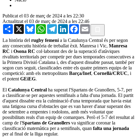
Publicat el 03 de març de 2024 a les 22:30
Actualitzat el 03 de març de 2024 a les 22:46
Share
X
Bluesky
WhatsApp
Telegram
LinkedIn
Facebook
Email
La història del
rugby femení
a la Catalunya Central és per segon
any consecutiu història de treballat èxit. Manresa i Vic,
Manresa
RC
i
Osona RC
col·laborant des de la superació d'atàviques
rivalitats territorials per competir per dues temporades consecutives a
la Primera Divisió Catalana i, des d'aquest dissabte passat, també per
segon curs seguit, classificades entre els quatre primers equips de la
competició: amb els metropolitans
Barça/Inef
,
Cornellà/CRUC
, i
el potent
GEiEG
.
El
Catalunya Central
ha superat l'Spartans de Granollers, 5-7, per
a classificar-se per aquestes semifinals a falta d'una jornada. El partit
d'aquest dissabte era la culminació d'una temporada que havia estat
una fatigosa cursa d'obstacles que es van haver d'anar superant des
de setembre a empentes i rodolons, amb més voluntat que
possibilitats reals d'un equip de comarques. Però el 5-7 del resultat al
camp de l'
Spartans de Granollers
va significar coronar la
classificació matemàtica per a semifinals, quan
falta una jornada
per al final de la lliga regular.