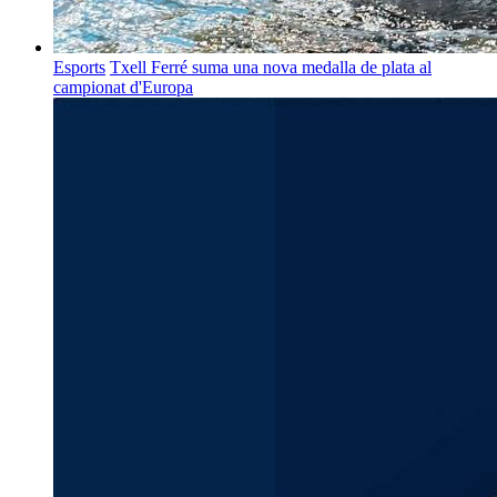
Esports
Txell Ferré suma una nova medalla de plata al
campionat d'Europa