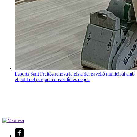
Esports
Sant Fruitós renova la pista del pavelló municipal amb
el polit del parquet i noves línies de joc