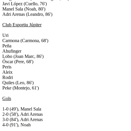
Javi López (Cuello, 76')
Manel Sala (Noah, 80')
Adri Arenas (Leandro, 86')
Club Esportiu Júpiter
Uri
Carmona (Carmona, 68')
Peña
Ahufinger
Lobo (Joan Marc, 86')
Óscar (Pere, 68')
Peris
Aleix
Rodri
Quiles (Leo, 86')
Peke (Montejo, 61')
Gols
1-0 (49'), Manel Sala
2-0 (58'), Adri Arenas
3-0 (84'), Adri Arenas
4-0 (91'), Noah