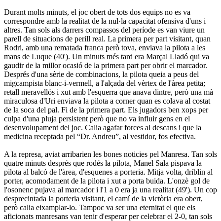
Durant molts minuts, el joc obert de tots dos equips no es va
correspondre amb la realitat de la nul·la capacitat ofensiva d'uns i
altres. Tan sols als darrers compassos del període es van viure un
parell de situacions de perill real. La primera per part visitant, quan
Rodri, amb una rematada franca però tova, enviava la pilota a les
mans de Luque (40'). Un minuts més tard era Marçal Lladó qui va
gaudir de la millor ocasió de la primera part per obrir el marcador.
Després d'una sèrie de combinacions, la pilota queia a peus del
migcampista blanc-i-vermell, a l'alçada del vèrtex de l'àrea petita;
retall meravellós i xut amb l'esquerra que anava dintre, però una mà
miraculosa d'Uri enviava la pilota a corner quan es colava al costat
de la soca del pal. Fi de la primera part. Els jugadors ben xops per
culpa d'una pluja persistent però que no va influir gens en el
desenvolupament del joc. Calia agafar forces al descans i que la
medicina receptada pel “Dr. Andreu”, al vestidor, fos efectiva.
A la represa, aviat arribarien les bones noticies pel Manresa. Tan sols
quatre minuts després que rodés la pilota, Manel Sala pispava la
pilota al balcó de l'àrea, d'esquenes a porteria. Mitja volta, driblin al
porter, acomodament de la pilota i xut a porta buida. L'onzè gol de
l'osonenc pujava al marcador i l'1 a 0 era ja una realitat (49'). Un cop
desprecintada la porteria visitant, el camí de la victòria era obert,
però calia eixamplar-lo. Tampoc va ser una eternitat el que els
aficionats manresans van tenir d'esperar per celebrar el 2-0, tan sols