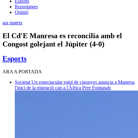
Esports
Reportatges
Opinió
ara mateix
El Cd'E Manresa es reconcilia amb el
Congost golejant el Júpiter (4-0)
Esports
ARA A PORTADA
Societat
Un espectacular estol de cigonyes anuncia a Manresa
l'inici de la migració cap a l'Àfrica
Pere Fontanals