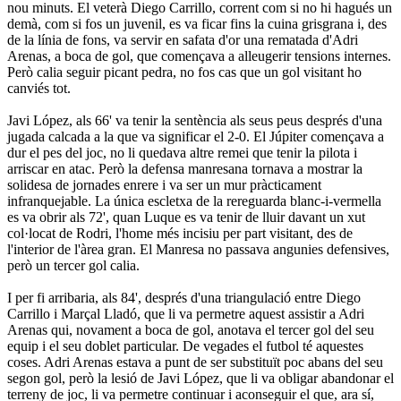
nou minuts. El veterà Diego Carrillo, corrent com si no hi hagués un
demà, com si fos un juvenil, es va ficar fins la cuina grisgrana i, des
de la línia de fons, va servir en safata d'or una rematada d'Adri
Arenas, a boca de gol, que començava a alleugerir tensions internes.
Però calia seguir picant pedra, no fos cas que un gol visitant ho
canviés tot.
Javi López, als 66' va tenir la sentència als seus peus després d'una
jugada calcada a la que va significar el 2-0. El Júpiter començava a
dur el pes del joc, no li quedava altre remei que tenir la pilota i
arriscar en atac. Però la defensa manresana tornava a mostrar la
solidesa de jornades enrere i va ser un mur pràcticament
infranquejable. La única escletxa de la rereguarda blanc-i-vermella
es va obrir als 72', quan Luque es va tenir de lluir davant un xut
col·locat de Rodri, l'home més incisiu per part visitant, des de
l'interior de l'àrea gran. El Manresa no passava angunies defensives,
però un tercer gol calia.
I per fi arribaria, als 84', després d'una triangulació entre Diego
Carrillo i Marçal Lladó, que li va permetre aquest assistir a Adri
Arenas qui, novament a boca de gol, anotava el tercer gol del seu
equip i el seu doblet particular. De vegades el futbol té aquestes
coses. Adri Arenas estava a punt de ser substituït poc abans del seu
segon gol, però la lesió de Javi López, que li va obligar abandonar el
terreny de joc, li va permetre continuar i aconseguir el que, ara sí,