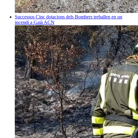
Successos
Cinc dotacions dels Bombers treballen en un
incendi a Gaià
ACN