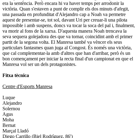
era la sentència. Però encara hi va haver temps per arrodonir la
victòria. Quan s'estaven a punt de complir els dos minuts d'afegit,
una passada en profunditat d'Alejandro cap a Noah va permetre
aquest de presentar-se, tot sol, davant Uri per creuar-li una pilota
impossible i amb suspens, doncs va tocar la soca del pal i, finalment,
va morir al fons de la xarxa. D'aquesta manera Noah trencava la
seva sequera golejadora des que va tornar, coincidint amb el primer
partit de la segona volta. El Manresa també va vèncer els seus
particulars fantasmes quan juga al Congost. És només una victòria,
que cal complementar-la amb d'altres que han d'arribar, però és un
bon començament per iniciar la recta final d'un campionat en que el
Manresa vol ser un dels protagonistes.
Fitxa tècnica
Centre d'Esports Manresa
Luque
Alejandro
Solernou
Agus
Moha
Bernat
Marçal Lladó
Diego Carrillo (Biel Rodríguez, 86')