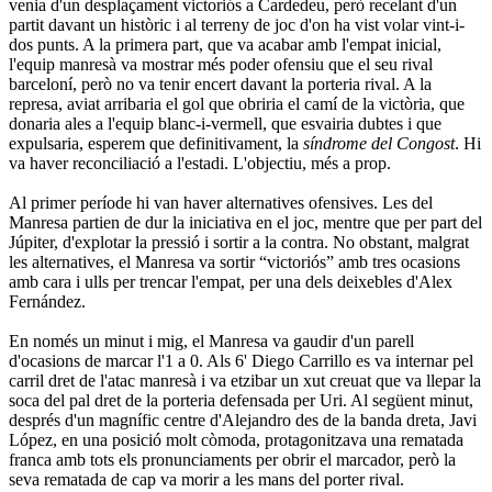
venia d'un desplaçament victoriós a Cardedeu, però recelant d'un
partit davant un històric i al terreny de joc d'on ha vist volar vint-i-
dos punts. A la primera part, que va acabar amb l'empat inicial,
l'equip manresà va mostrar més poder ofensiu que el seu rival
barceloní, però no va tenir encert davant la porteria rival. A la
represa, aviat arribaria el gol que obriria el camí de la victòria, que
donaria ales a l'equip blanc-i-vermell, que esvairia dubtes i que
expulsaria, esperem que definitivament, la
síndrome del Congost
. Hi
va haver reconciliació a l'estadi. L'objectiu, més a prop.
Al primer període hi van haver alternatives ofensives. Les del
Manresa partien de dur la iniciativa en el joc, mentre que per part del
Júpiter, d'explotar la pressió i sortir a la contra. No obstant, malgrat
les alternatives, el Manresa va sortir “victoriós” amb tres ocasions
amb cara i ulls per trencar l'empat, per una dels deixebles d'Alex
Fernández.
En només un minut i mig, el Manresa va gaudir d'un parell
d'ocasions de marcar l'1 a 0. Als 6' Diego Carrillo es va internar pel
carril dret de l'atac manresà i va etzibar un xut creuat que va llepar la
soca del pal dret de la porteria defensada per Uri. Al següent minut,
després d'un magnífic centre d'Alejandro des de la banda dreta, Javi
López, en una posició molt còmoda, protagonitzava una rematada
franca amb tots els pronunciaments per obrir el marcador, però la
seva rematada de cap va morir a les mans del porter rival.