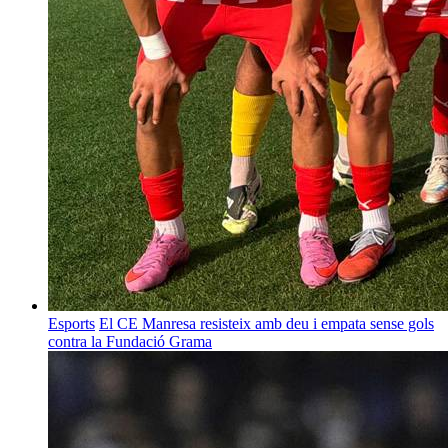
Esports
El CE Manresa resisteix amb deu i empata sense gols
contra la Fundació Grama