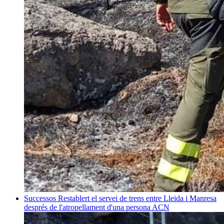
Successos
Restablert el servei de trens entre Lleida i Manresa
després de l'atropellament d'una persona
ACN