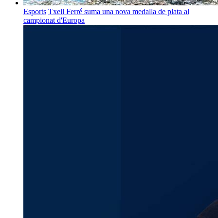
Esports
Txell Ferré suma una nova medalla de plata al
campionat d'Europa