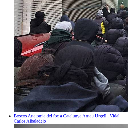
Boscos
Anatomia del foc a Catalunya
Arnau Urgell i Vidal |
Carlos Albaladejo