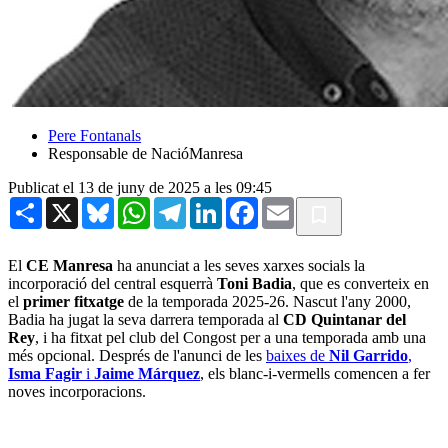
Pere Fontanals
Responsable de NacióManresa
Publicat el 13 de juny de 2025 a les 09:45
Share
X
Bluesky
WhatsApp
Telegram
LinkedIn
Facebook
Email
El
CE Manresa
ha anunciat a les seves xarxes socials la
incorporació del central esquerrà
Toni Badia
, que es converteix en
el
primer fitxatge
de la temporada 2025-26. Nascut l'any 2000,
Badia ha jugat la seva darrera temporada al
CD Quintanar del
Rey
, i ha fitxat pel club del Congost per a una temporada amb una
més opcional. Després de l'anunci de les
baixes de
Nil Garrido
,
Isma Fagir
i
Jaime Márquez
, els blanc-i-vermells comencen a fer
noves incorporacions.