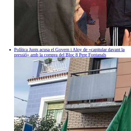
Política
Junts acusa el Govern i Aloy de «capitular davant la
pressió» amb la compra del Bloc 8
Pere Fontanals