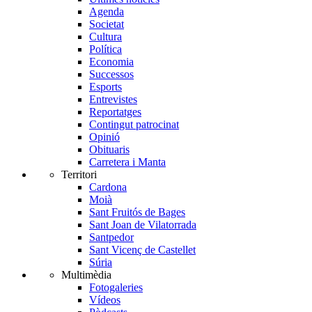
Agenda
Societat
Cultura
Política
Economia
Successos
Esports
Entrevistes
Reportatges
Contingut patrocinat
Opinió
Obituaris
Carretera i Manta
Territori
Cardona
Moià
Sant Fruitós de Bages
Sant Joan de Vilatorrada
Santpedor
Sant Vicenç de Castellet
Súria
Multimèdia
Fotogaleries
Vídeos