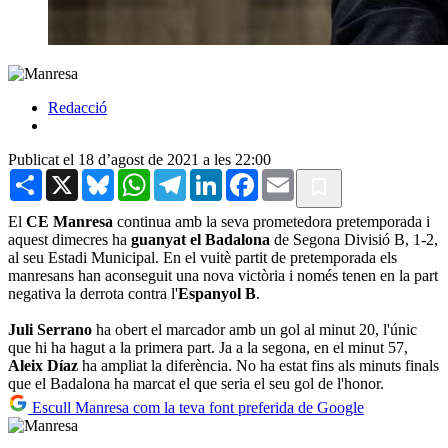
Redacció
Publicat el 18 d’agost de 2021 a les 22:00
Share
X
Bluesky
WhatsApp
Telegram
LinkedIn
Facebook
Email
El
CE Manresa
continua amb la seva prometedora pretemporada i
aquest dimecres ha
guanyat el Badalona
de Segona Divisió B, 1-2,
al seu Estadi Municipal. En el vuitè partit de pretemporada els
manresans han aconseguit una nova victòria i només tenen en la part
negativa la derrota contra l'
Espanyol B
.
Juli Serrano
ha obert el marcador amb un gol al minut 20, l'únic
que hi ha hagut a la primera part. Ja a la segona, en el minut 57,
Aleix Díaz
ha ampliat la diferència. No ha estat fins als minuts finals
que el Badalona ha marcat el que seria el seu gol de l'honor.
Escull Manresa com la teva font preferida de Google