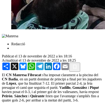
Redacció
Publicat el 13 de novembre de 2022 a les 18:16
Actualitzat el 13 de novembre de 2022 a les 18:25
Share
X
Bluesky
WhatsApp
Telegram
LinkedIn
Facebook
Email
El
CN Manresa Fibracat
s'ha imposat clarament a la piscina del
CN Badia
, en un partit dominat de principi a final per les jugadores
de
López
, que ha finalitzat 7-12. El primer parcial 2-4, ja feia
presagiar el camí que seguiria el partit.
Vadillo
,
González
i
Piqué
havien posat el 0-3, i al primer gol de les vallesanes, havia respost
Peirón
.
Sánchez
i
Quirante
feien que l'avantatge s'ampliés fins a
quatre gols 2-6, per arribar a la meitat del partit, 3-6.