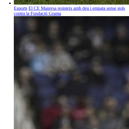
Esports
El CE Manresa resisteix amb deu i empata sense gols
contra la Fundació Grama