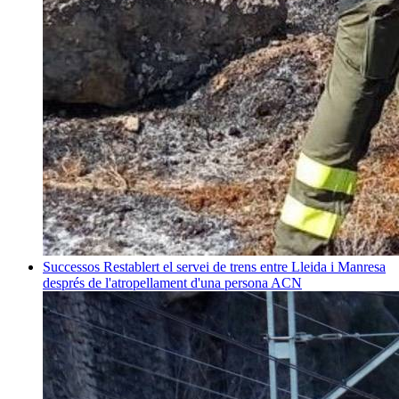
Successos
Restablert el servei de trens entre Lleida i Manresa
després de l'atropellament d'una persona
ACN