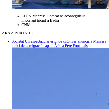
El CN Manresa Fibracat ha aconseguit un
important triomf a Badia -
CNM
ARA A PORTADA
Societat
Un espectacular estol de cigonyes anuncia a Manresa
l'inici de la migració cap a l'Àfrica
Pere Fontanals