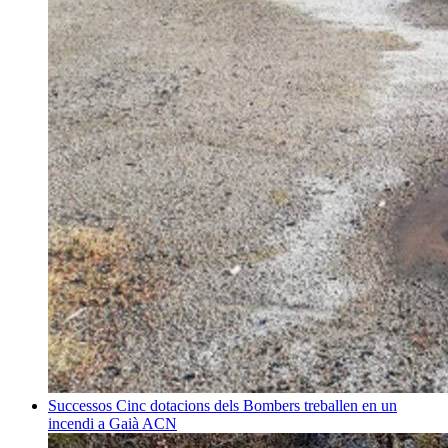
Successos
Cinc dotacions dels Bombers treballen en un
incendi a Gaià
ACN