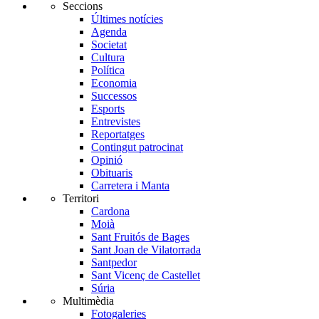
Seccions
Últimes notícies
Agenda
Societat
Cultura
Política
Economia
Successos
Esports
Entrevistes
Reportatges
Contingut patrocinat
Opinió
Obituaris
Carretera i Manta
Territori
Cardona
Moià
Sant Fruitós de Bages
Sant Joan de Vilatorrada
Santpedor
Sant Vicenç de Castellet
Súria
Multimèdia
Fotogaleries