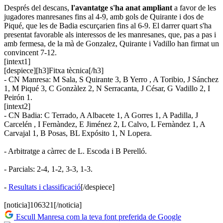
Després del descans,
l'avantatge s'ha anat ampliant
a favor de les
jugadores manresanes fins al 4-9, amb gols de Quirante i dos de
Piqué, que les de Badia escurçarien fins al 6-9. El darrer quart s'ha
presentat favorable als interessos de les manresanes, que, pas a pas i
amb fermesa, de la mà de Gonzalez, Quirante i Vadillo han firmat un
convincent 7-12.
[intext1]
[despiece][h3]Fitxa tècnica[/h3]
- CN Manresa: M Sala, S Quirante 3, B Yerro , A Toribio, J Sánchez
1, M Piqué 3, C Gonzàlez 2, N Serracanta, J César, G Vadillo 2, I
Peirón 1.
[intext2]
- CN Badia: C Terrado, A Albacete 1, A Gorres 1, A Padilla, J
Carcelén , I Fernàndez, E Jiménez 2, L Calvo, L Fernàndez 1, A
Carvajal 1, B Posas, BL Expósito 1, N Lopera.
- Arbitratge a càrrec de L. Escoda i B Perelló.
- Parcials: 2-4, 1-2, 3-3, 1-3.
-
Resultats i classificació
[/despiece]
[noticia]106321[/noticia]
Escull Manresa com la teva font preferida de Google