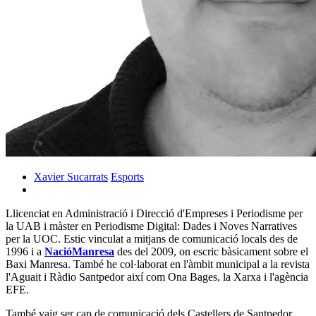
Xavier Sucarrats
Esports
Llicenciat en Administració i Direcció d'Empreses i Periodisme per
la UAB i màster en Periodisme Digital: Dades i Noves Narratives
per la UOC. Estic vinculat a mitjans de comunicació locals des de
1996 i a
NacióManresa
des del 2009, on escric bàsicament sobre el
Baxi Manresa. També he col·laborat en l'àmbit municipal a la revista
l'Aguait i Ràdio Santpedor així com Ona Bages, la Xarxa i l'agència
EFE.
També vaig ser cap de comunicació dels Castellers de Santpedor,