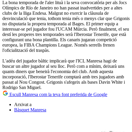
La bona temporada de l'aler lituà i la seva convocatòria per als Jocs
Olímpics de Río de Janeiro no han passat inadvertides per a altes
clubs de la lliga Endesa. Malgrat no exercir la clàusula de
desvinculació que tenia, tothom tenia més o menys clar que Grigonis
no disputaria la propera temporada al Bages. El primer equip a
interessar-se pel jugador fou l'UCAM Múrcia. Però finalment, el seu
destí les properes tres temporades serà l'Iberostar Tenerife, que està
configurant una bona plantilla. Els canaris jugaran competició
europea, la FIBA Champions League. Només serrells frenen
l'oficialització del traspàs.
L'adéu del jugador bàltic implicarà que l'ICL Manresa hagi de
buscar un altre jugador al seu lloc. Però com a mínim, deixarà uns
quants diners que beneirà l'economia del club. Amb aquesta
incorporació, l'Iberostar Tenerife comptarà amb tres jugadors amb
passat al Nou Congost. Grigonis s'afegeix als bases Davin White i
Rodrigo San Miguel.
Escull Manresa com la teva font preferida de Google
Arxivat a
Bàsquet Manresa