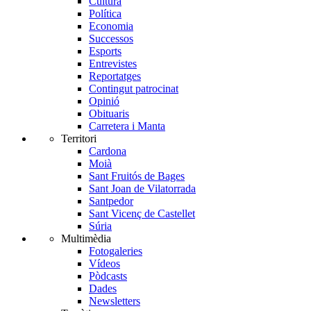
Cultura
Política
Economia
Successos
Esports
Entrevistes
Reportatges
Contingut patrocinat
Opinió
Obituaris
Carretera i Manta
Territori
Cardona
Moià
Sant Fruitós de Bages
Sant Joan de Vilatorrada
Santpedor
Sant Vicenç de Castellet
Súria
Multimèdia
Fotogaleries
Vídeos
Pòdcasts
Dades
Newsletters