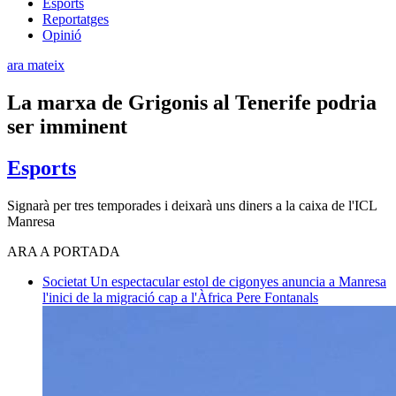
Esports
Reportatges
Opinió
ara mateix
La marxa de Grigonis al Tenerife podria
ser imminent
Esports
Signarà per tres temporades i deixarà uns diners a la caixa de l'ICL
Manresa
ARA A PORTADA
Societat
Un espectacular estol de cigonyes anuncia a Manresa
l'inici de la migració cap a l'Àfrica
Pere Fontanals