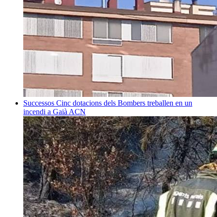
Successos
Cinc dotacions dels Bombers treballen en un
incendi a Gaià
ACN