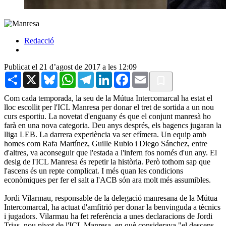
Redacció
Publicat el 21 d’agost de 2017 a les 12:09
Share
X
Bluesky
WhatsApp
Telegram
LinkedIn
Facebook
Email
Com cada temporada, la seu de la Mútua Intercomarcal ha estat el
lloc escollit per l'ICL Manresa per donar el tret de sortida a un nou
curs esportiu. La novetat d'enguany és que el conjunt manresà ho
farà en una nova categoria. Deu anys després, els bagencs jugaran la
lliga LEB. La darrera experiència va ser efímera. Un equip amb
homes com Rafa Martínez, Guille Rubio i Diego Sánchez, entre
d'altres, va aconseguir que l'estada a l'infern fos només d'un any. El
desig de l'ICL Manresa és repetir la història. Però tothom sap que
l'ascens és un repte complicat. I més quan les condicions
econòmiques per fer el salt a l'ACB són ara molt més assumibles.
Jordi Vilarmau, responsable de la delegació manresana de la Mútua
Intercomarcal, ha actuat d'amfitrió per donar la benvinguda a tècnics
i jugadors. Vilarmau ha fet referència a unes declaracions de Jordi
Trias, nou pivot de l'ICL Manresa, en què considerava "el descens