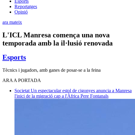
Esports
Reportatges
Opinió
ara mateix
L'ICL Manresa comença una nova
temporada amb la il·lusió renovada
Esports
Tècnics i jugadors, amb ganes de posar-se a la feina
ARA A PORTADA
Societat
Un espectacular estol de cigonyes anuncia a Manresa
l'inici de la migració cap a l'Àfrica
Pere Fontanals