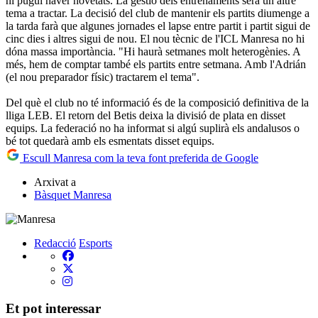
hi pugui haver novetats. La gestió dels entrenaments serà un altre
tema a tractar. La decisió del club de mantenir els partits diumenge a
la tarda farà que algunes jornades el lapse entre partit i partit sigui de
cinc dies i altres sigui de nou. El nou tècnic de l'ICL Manresa no hi
dóna massa importància. "Hi haurà setmanes molt heterogènies. A
més, hem de comptar també els partits entre setmana. Amb l'Adrián
(el nou preparador físic) tractarem el tema".
Del què el club no té informació és de la composició definitiva de la
lliga LEB. El retorn del Betis deixa la divisió de plata en disset
equips. La federació no ha informat si algú suplirà els andalusos o
bé tot quedarà amb els esmentats disset equips.
Escull Manresa com la teva font preferida de Google
Arxivat a
Bàsquet Manresa
Redacció
Esports
Et pot interessar