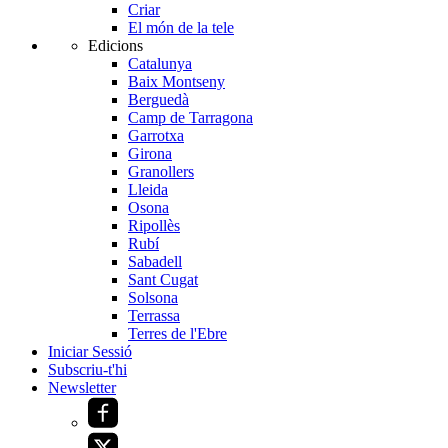
Criar
El món de la tele
Edicions
Catalunya
Baix Montseny
Berguedà
Camp de Tarragona
Garrotxa
Girona
Granollers
Lleida
Osona
Ripollès
Rubí
Sabadell
Sant Cugat
Solsona
Terrassa
Terres de l'Ebre
Iniciar Sessió
Subscriu-t'hi
Newsletter