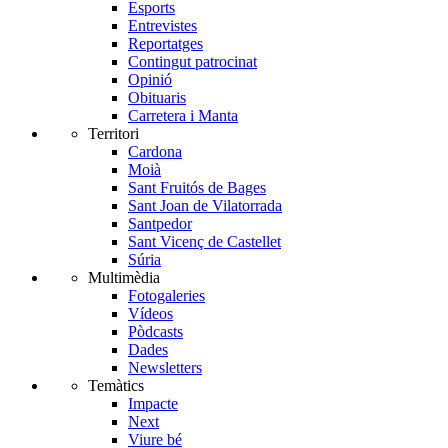
Esports
Entrevistes
Reportatges
Contingut patrocinat
Opinió
Obituaris
Carretera i Manta
Territori
Cardona
Moià
Sant Fruitós de Bages
Sant Joan de Vilatorrada
Santpedor
Sant Vicenç de Castellet
Súria
Multimèdia
Fotogaleries
Vídeos
Pòdcasts
Dades
Newsletters
Temàtics
Impacte
Next
Viure bé