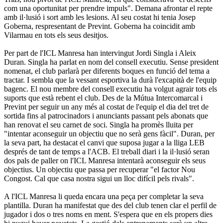
com una oportunitat per prendre impuls". Demana afrontar el repte
amb il·lusió i sort amb les lesions. Al seu costat hi tenia Josep
Goberna, respresentant de Prevint. Goberna ha coincidit amb
Vilarmau en tots els seus desitjos.
Per part de l'ICL Manresa han intervingut Jordi Singla i Aleix
Duran. Singla ha parlat en nom del consell executiu. Sense president
nomenat, el club parlarà per diferents boques en funció del tema a
tractar. I sembla que la vessant esportiva la durà l'excapità de l'equip
bagenc. El nou membre del consell executiu ha volgut agrair tots els
suports que està rebent el club. Des de la Mútua Intercomarcal i
Prevint per seguir un any més al costat de l'equip el dia del tret de
sortida fins al patrocinadors i anunciants passant pels abonats que
han renovat el seu carnet de soci. Singla ha promès lluita per
"intentar aconseguir un objectiu que no serà gens fàcil". Duran, per
la seva part, ha destacat el canvi que suposa jugar a la lliga LEB
després de tant de temps a l'ACB. El treball diari i la il·lusió seran
dos pals de paller on l'ICL Manresa intentarà aconseguir els seus
objectius. Un objectiu que passa per recuperar "el factor Nou
Congost. Cal que casa nostra sigui un lloc difícil pels rivals".
A l'ICL Manresa li queda encara una peça per completar la seva
plantilla. Duran ha manifestat que des del club tenen clar el perfil de
jugador i dos o tres noms en ment. S'espera que en els propers dies