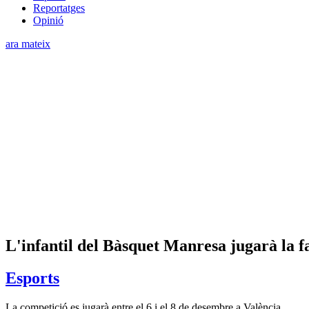
Reportatges
Opinió
ara mateix
L'infantil del Bàsquet Manresa jugarà la f
Esports
La competició es jugarà entre el 6 i el 8 de desembre a València