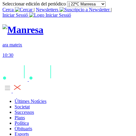
Seleccionar edición del periódico
Cerca
|
Newsletters
|
Iniciar Sessió
ara mateix
10:30
Últimes Notícies
Societat
Successos
Plans
Política
Obituaris
Esports