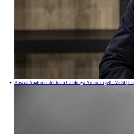
Boscos
Anatomia del foc a Catalunya
Arnau Urgell i Vidal | Ca