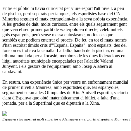
Entre el públic hi havia curiositat per viure esport l'alt nivell. a peu
de piscina, però separats per tanques, els esportistes base del CN
Minorisa seguien el matx extrapolant-lo a la seva pròpia experiència.
A les grades de dalt, molts curiosos, entre els quals segurament gent
que veia el seu primer partit de waterpolo en directe, celebrant els
gols espanyols, però sense massa entusiasme, no fos cas que
semblés que podíem enterrar el procés. De fet, en tot el matx només
s'han escoltat tímids crits d'"España, España", molt espaiats, des del
fons on es trobava la canalla. I a l'altra banda de la piscina, en una
tribuna muntada per a l'ocasió, membres de les dues federacions en
litigi, autoritats municipals encapçalades per l'alcalde Valentí
Junyent, i els gestors de l'equipament, amb Josep Alabern al
capdavant.
En resum, una experiència única per veure un enfrontament mundial
de primer nivell a Manresa, amb esportistes que, les espanyoles,
segurament seran a les Olimpíades de Rio. A nivell esportiu, victòria
clara d'Espanya que obté matemàticament el bitllet, a falta d'una
jornada, per a la Superfinal que es diputarà a la Xina.
Espanya s'ha mostrat molt superior a Alemanya en el partit disputat a Manresa 