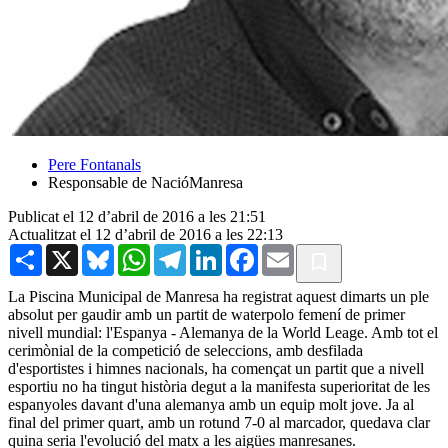
Pere Fontanals
Responsable de NacióManresa
Publicat el 12 d’abril de 2016 a les 21:51
Actualitzat el 12 d’abril de 2016 a les 22:13
Share
X
Bluesky
WhatsApp
Telegram
LinkedIn
Facebook
Email
La Piscina Municipal de Manresa ha registrat aquest dimarts un ple
absolut per gaudir amb un partit de waterpolo femení de primer
nivell mundial: l'Espanya - Alemanya de la World Leage. Amb tot el
cerimònial de la competició de seleccions, amb desfilada
d'esportistes i himnes nacionals, ha començat un partit que a nivell
esportiu no ha tingut història degut a la manifesta superioritat de les
espanyoles davant d'una alemanya amb un equip molt jove. Ja al
final del primer quart, amb un rotund 7-0 al marcador, quedava clar
quina seria l'evolució del matx a les aigües manresanes.