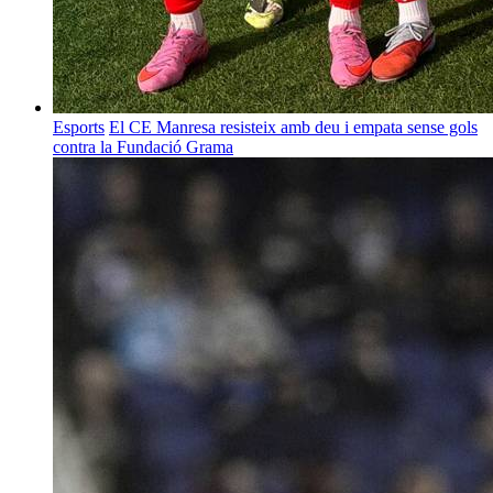
Esports
El CE Manresa resisteix amb deu i empata sense gols
contra la Fundació Grama