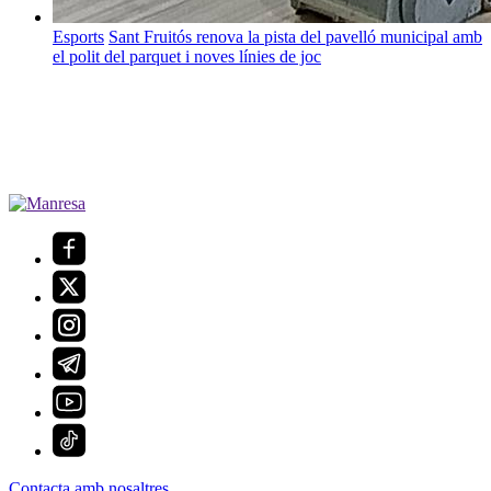
Esports
Sant Fruitós renova la pista del pavelló municipal amb
el polit del parquet i noves línies de joc
Contacta amb nosaltres