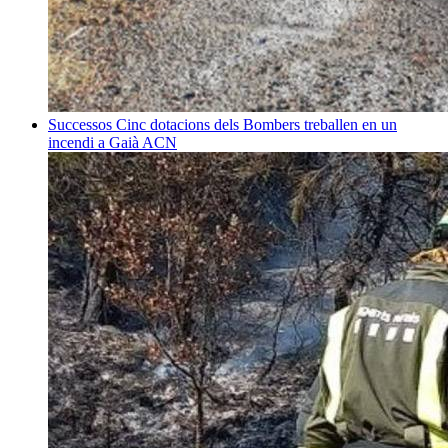
Successos
Cinc dotacions dels Bombers treballen en un
incendi a Gaià
ACN