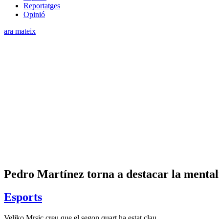
Reportatges
Opinió
ara mateix
Pedro Martínez torna a destacar la mentali
Esports
Veljko Mrsic creu que el segon quart ha estat clau