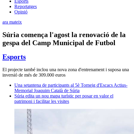
Esports
Reportatges
Opinió
ara mateix
Súria comença l'agost la renovació de la
gespa del Camp Municipal de Futbol
Esports
El projecte també inclou una nova zona d'entrenament i suposa una
inversió de més de 309.000 euros
Una setantena de participants al 5è Torneig d'Escacs Actius-
Memorial Joaquim Català de Súria
Súria edita un nou mapa turístic per posar en valor el
patrimoni i facilitar les visites