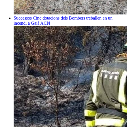
Successos
Cinc dotacions dels Bombers treballen en un
incendi a Gaià
ACN