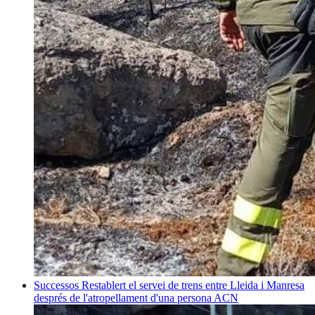
Successos
Restablert el servei de trens entre Lleida i Manresa
després de l'atropellament d'una persona
ACN