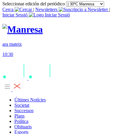
Seleccionar edición del periódico
Cerca
|
Newsletters
|
Iniciar Sessió
ara mateix
10:30
Últimes Notícies
Societat
Successos
Plans
Política
Obituaris
Esports