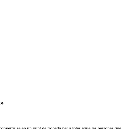
t»
convertir-se en un punt de trobada per a totes aquelles persones que