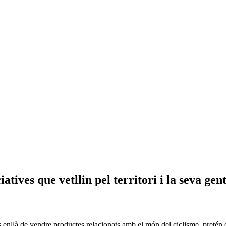
tives que vetllin pel territori i la seva gen
 enllà de vendre productes relacionats amb el món del ciclisme, pretén 