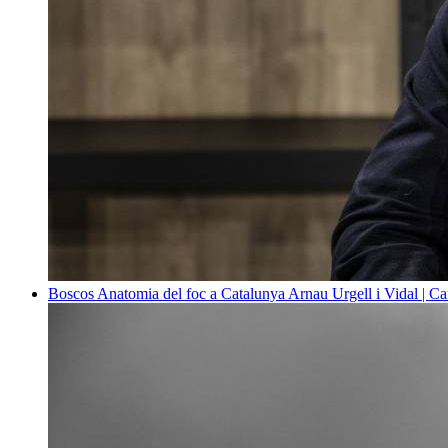
Boscos
Anatomia del foc a Catalunya
Arnau Urgell i Vidal | Ca