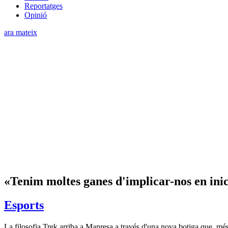
Reportatges
Opinió
ara mateix
«Tenim moltes ganes d'implicar-nos en inicia
Esports
La filosofia Trek arriba a Manresa a través d'una nova botiga que, més