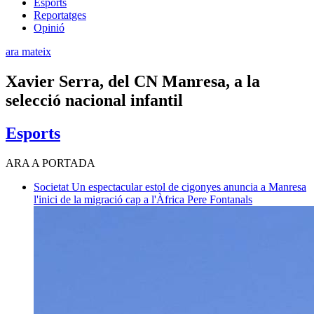
Esports
Reportatges
Opinió
ara mateix
Xavier Serra, del CN Manresa, a la
selecció nacional infantil
Esports
ARA A PORTADA
Societat
Un espectacular estol de cigonyes anuncia a Manresa
l'inici de la migració cap a l'Àfrica
Pere Fontanals