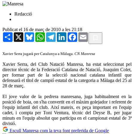
Redacció
Publicat el 16 de març de 2010 a les 21:18
Share
X
Bluesky
WhatsApp
Telegram
LinkedIn
Facebook
Email
Xavier Serra jugarà per Catalunya a Màlaga.
CN Manresa
Xavier Serra, del Club Natació Manresa, ha estat seleccionat pel
director tècnic de la Federació Catalana de Natació, Joaquim Colet,
per formar part de la selecció nacional catalana infantil que
defensarà el títol de campió estatal de la categoria a Màlaga del 25 al
28 de març.
El jove valor de la pedrera manresana, juga habitualment en la
posició de boia, on s'ha convertit en el màxim golejador i referent de
l'equip infantil del club. Així mateix, es peça important en l'equip
cadet, i compta per Toni Ventura, tècnic del Deyse B, per jugar
minuts en l'equip absolut que participa en el campionat estatal de 3ª
divisió.
Escull Manresa com la teva font preferida de Google