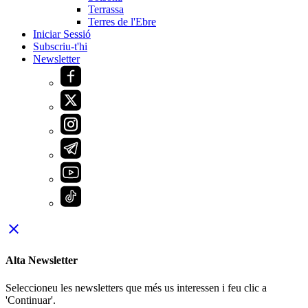
Terrassa
Terres de l'Ebre
Iniciar Sessió
Subscriu-t'hi
Newsletter
close
Alta Newsletter
Seleccioneu les newsletters que més us interessen i feu clic a
'Continuar'.