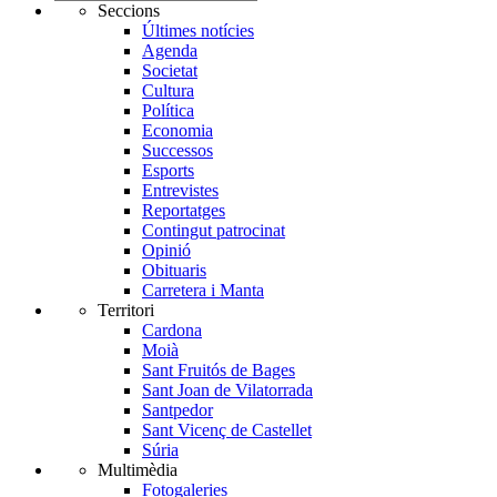
Seccions
Últimes notícies
Agenda
Societat
Cultura
Política
Economia
Successos
Esports
Entrevistes
Reportatges
Contingut patrocinat
Opinió
Obituaris
Carretera i Manta
Territori
Cardona
Moià
Sant Fruitós de Bages
Sant Joan de Vilatorrada
Santpedor
Sant Vicenç de Castellet
Súria
Multimèdia
Fotogaleries