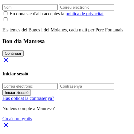
En donar-te d'alta acceptes la
política de privacitat
.
Els temes del Bages i del Moianès, cada matí per Pere Fontanals
Bon dia Manresa
Continuar
close
Iniciar sessió
Iniciar Sessió
Has oblidat la contrasenya?
No tens compte a Manresa?
Crea'n un gratis
close