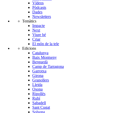
Vídeos
Pòdcasts
Dades
Newsletters
Temàtics
Impacte
Next
Viure bé
Criar
El món de la tele
Edicions
Catalunya
Baix Montseny
Berguedà
Camp de Tarragona
Garrotxa
Girona
Granollers
Lleida
Osona
Ripollès
Rubí
Sabadell
Sant Cugat
Solsona