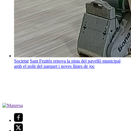
Societat
Sant Fruitós renova la pista del pavelló municipal
amb el polit del parquet i noves línies de joc