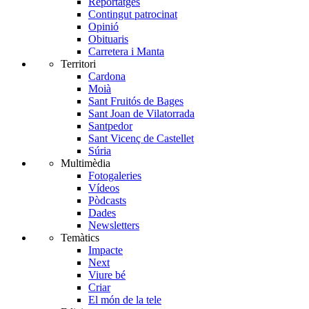
Reportatges
Contingut patrocinat
Opinió
Obituaris
Carretera i Manta
Territori
Cardona
Moià
Sant Fruitós de Bages
Sant Joan de Vilatorrada
Santpedor
Sant Vicenç de Castellet
Súria
Multimèdia
Fotogaleries
Vídeos
Pòdcasts
Dades
Newsletters
Temàtics
Impacte
Next
Viure bé
Criar
El món de la tele