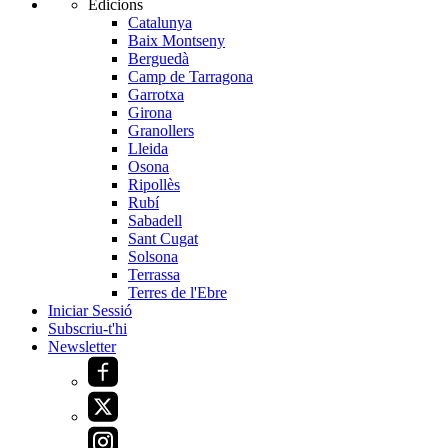
Edicions
Catalunya
Baix Montseny
Berguedà
Camp de Tarragona
Garrotxa
Girona
Granollers
Lleida
Osona
Ripollès
Rubí
Sabadell
Sant Cugat
Solsona
Terrassa
Terres de l'Ebre
Iniciar Sessió
Subscriu-t'hi
Newsletter