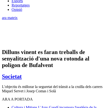
Esports
Reportatges
Opinió
ara mateix
Dilluns vinent es faran treballs de
senyalització d'una nova rotonda al
polígon de Bufalvent
Societat
L'objectiu és millorar la seguretat del trànsit a la cruïlla dels carrers
Miquel Servet i Josep Comas i Solà
ARA A PORTADA
Cultura i Mitjans
L'Any Gaudí incorpora l'església de la