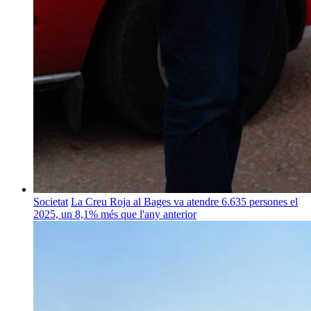
Societat
La Creu Roja al Bages va atendre 6.635 persones el
2025, un 8,1% més que l'any anterior