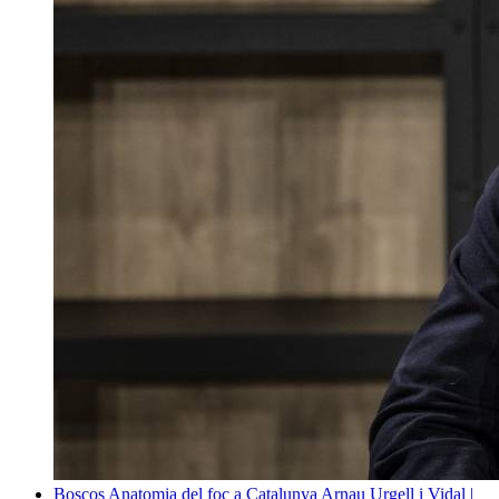
Boscos
Anatomia del foc a Catalunya
Arnau Urgell i Vidal |