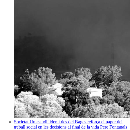
Societat
Un estudi liderat des del Bages reforça el paper del
treball social en les decisions al final de la vida
Pere Fontanals