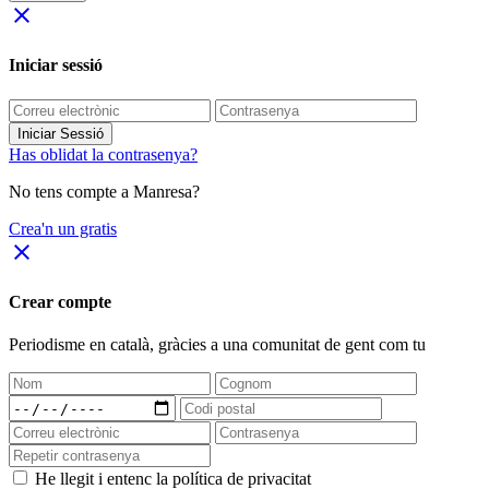
close
Iniciar sessió
Iniciar Sessió
Has oblidat la contrasenya?
No tens compte a Manresa?
Crea'n un gratis
close
Crear compte
Periodisme
en català
, gràcies a una comunitat de gent com tu
He llegit i entenc la política de privacitat