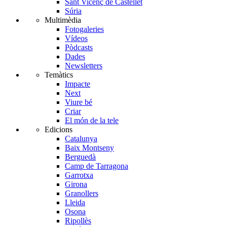
Sant Vicenç de Castellet
Súria
Multimèdia
Fotogaleries
Vídeos
Pòdcasts
Dades
Newsletters
Temàtics
Impacte
Next
Viure bé
Criar
El món de la tele
Edicions
Catalunya
Baix Montseny
Berguedà
Camp de Tarragona
Garrotxa
Girona
Granollers
Lleida
Osona
Ripollès