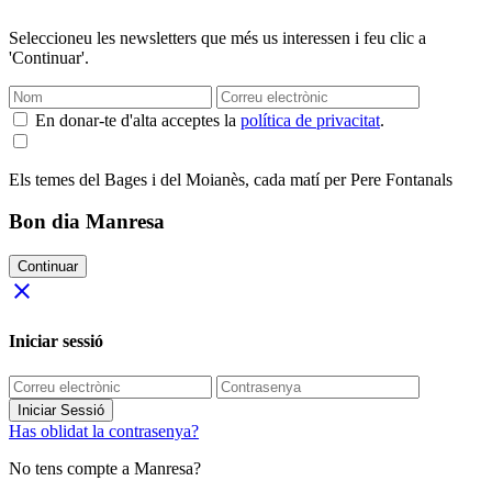
Seleccioneu les newsletters que més us interessen i feu clic a
'Continuar'.
En donar-te d'alta acceptes la
política de privacitat
.
Els temes del Bages i del Moianès, cada matí per Pere Fontanals
Bon dia Manresa
Continuar
close
Iniciar sessió
Iniciar Sessió
Has oblidat la contrasenya?
No tens compte a Manresa?