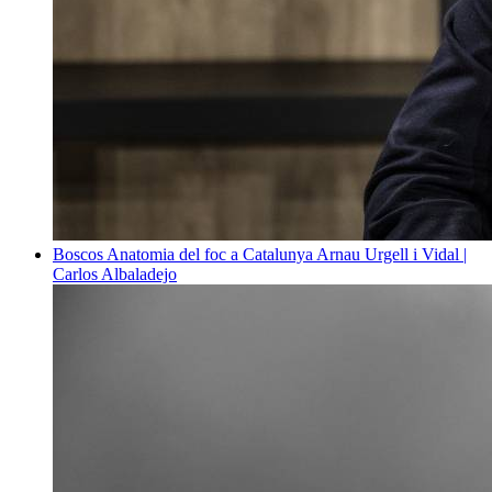
Boscos
Anatomia del foc a Catalunya
Arnau Urgell i Vidal |
Carlos Albaladejo