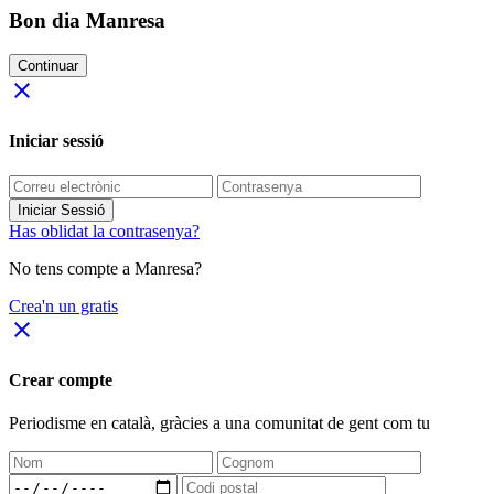
Bon dia Manresa
Continuar
close
Iniciar sessió
Iniciar Sessió
Has oblidat la contrasenya?
No tens compte a Manresa?
Crea'n un gratis
close
Crear compte
Periodisme
en català
, gràcies a una comunitat de gent com tu