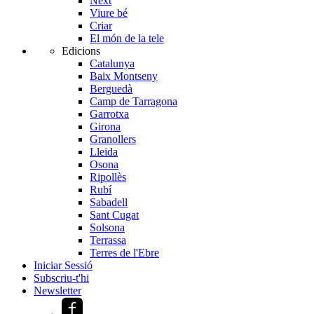
Next
Viure bé
Criar
El món de la tele
Edicions
Catalunya
Baix Montseny
Berguedà
Camp de Tarragona
Garrotxa
Girona
Granollers
Lleida
Osona
Ripollès
Rubí
Sabadell
Sant Cugat
Solsona
Terrassa
Terres de l'Ebre
Iniciar Sessió
Subscriu-t'hi
Newsletter