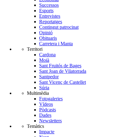
Successos
Esports
Entrevistes
Reportatges
Contingut patrocinat
Opinió
Obituaris
Carretera i Manta
Territori
Cardona
Moià
Sant Fruitós de Bages
Sant Joan de Vilatorrada
Santpedor
Sant Vicenç de Castellet
Súria
Multimèdia
Fotogaleries
Vídeos
Pòdcasts
Dades
Newsletters
Temàtics
Impacte