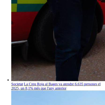
Societat
La Creu Roja al Bages va atendre 6.635 persones el
2025, un 8,1% més que l'any anterior