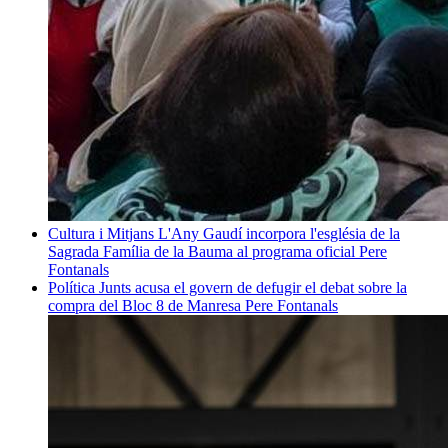
Cultura i Mitjans
L'Any Gaudí incorpora l'església de la
Sagrada Família de la Bauma al programa oficial
Pere
Fontanals
Política
Junts acusa el govern de defugir el debat sobre la
compra del Bloc 8 de Manresa
Pere Fontanals