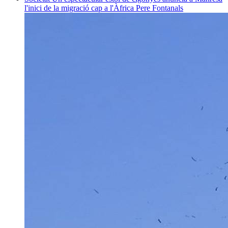
l'inici de la migració cap a l'Àfrica
Pere Fontanals