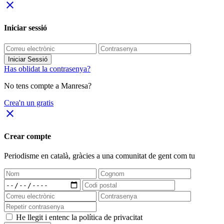
close
Iniciar sessió
Iniciar Sessió
Has oblidat la contrasenya?
No tens compte a Manresa?
Crea'n un gratis
close
Crear compte
Periodisme
en català
, gràcies a una comunitat de gent com tu
He llegit i entenc la política de privacitat