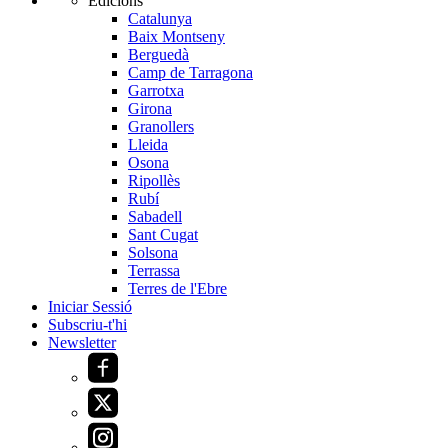
Edicions
Catalunya
Baix Montseny
Berguedà
Camp de Tarragona
Garrotxa
Girona
Granollers
Lleida
Osona
Ripollès
Rubí
Sabadell
Sant Cugat
Solsona
Terrassa
Terres de l'Ebre
Iniciar Sessió
Subscriu-t'hi
Newsletter