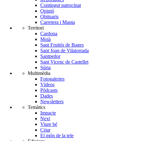
Contingut patrocinat
Opinió
Obituaris
Carretera i Manta
Territori
Cardona
Moià
Sant Fruitós de Bages
Sant Joan de Vilatorrada
Santpedor
Sant Vicenç de Castellet
Súria
Multimèdia
Fotogaleries
Vídeos
Pòdcasts
Dades
Newsletters
Temàtics
Impacte
Next
Viure bé
Criar
El món de la tele