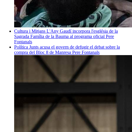
Cultura i Mitjans
L'Any Gaudí incorpora l'església de la
Sagrada Família de la Bauma al programa oficial
Pere
Fontanals
Política
Junts acusa el govern de defugir el debat sobre la
compra del Bloc 8 de Manresa
Pere Fontanals