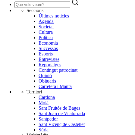
Seccions
Últimes notícies
Agenda
Societat
Cultura
Política
Economia
Successos
Esports
Entrevistes
Reportatges
Contingut patrocinat
Opinió
Obituaris
Carretera i Manta
Territori
Cardona
Moià
Sant Fruitós de Bages
Sant Joan de Vilatorrada
Santpedor
Sant Vicenç de Castellet
Súria