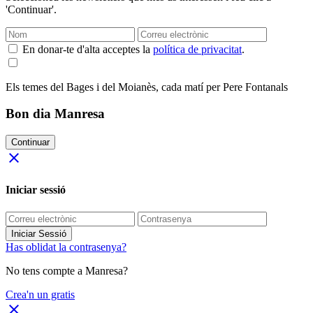
'Continuar'.
En donar-te d'alta acceptes la
política de privacitat
.
Els temes del Bages i del Moianès, cada matí per Pere Fontanals
Bon dia Manresa
Continuar
close
Iniciar sessió
Iniciar Sessió
Has oblidat la contrasenya?
No tens compte a Manresa?
Crea'n un gratis
close