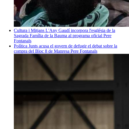
Cultura i Mitjans
L'Any Gaudí incorpora l'església de la
Sagrada Família de la Bauma al programa oficial
Pere
Fontanals
Política
Junts acusa el govern de defugir el debat sobre la
compra del Bloc 8 de Manresa
Pere Fontanals