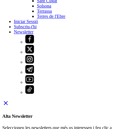
Sant Cugat
Solsona
Terrassa
Terres de l'Ebre
Iniciar Sessió
Subscriu-t'hi
Newsletter
close
Alta Newsletter
Seleccioneu les newsletters que més us interessen i feu clic a