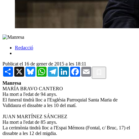
Redacció
Publicat el 16 de gener de 2015 a les 18:11
Share
X
Bluesky
WhatsApp
Telegram
LinkedIn
Facebook
Email
Manresa
MARÍA BRAVO CANTERO
Ha mort a l'edat de 94 anys.
El funeral tindrà lloc a l'Església Parroquial Santa Maria de
Valldaura el dissabte a les 10 del matí.
JUAN MARTÍNEZ SÁNCHEZ
Ha mort a l'edat de 85 anys.
La cerimònia tindrà lloc a l'Espai Mémora (Fontal, c/ Bruc, 17) el
dissabte a les 12 del migdia.