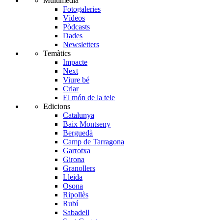
Multimèdia
Fotogaleries
Vídeos
Pòdcasts
Dades
Newsletters
Temàtics
Impacte
Next
Viure bé
Criar
El món de la tele
Edicions
Catalunya
Baix Montseny
Berguedà
Camp de Tarragona
Garrotxa
Girona
Granollers
Lleida
Osona
Ripollès
Rubí
Sabadell