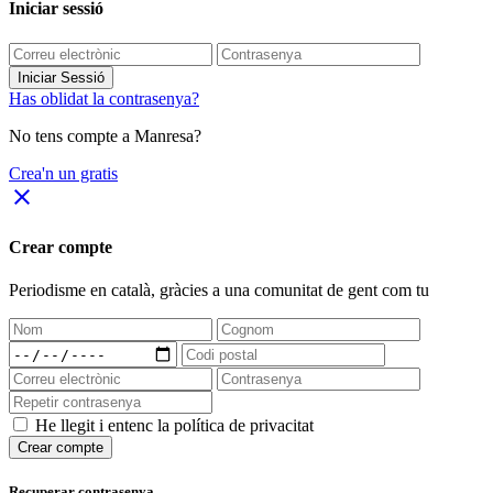
Iniciar sessió
Iniciar Sessió
Has oblidat la contrasenya?
No tens compte a Manresa?
Crea'n un gratis
close
Crear compte
Periodisme
en català
, gràcies a una comunitat de gent com tu
He llegit i entenc la política de privacitat
Crear compte
Recuperar contrasenya