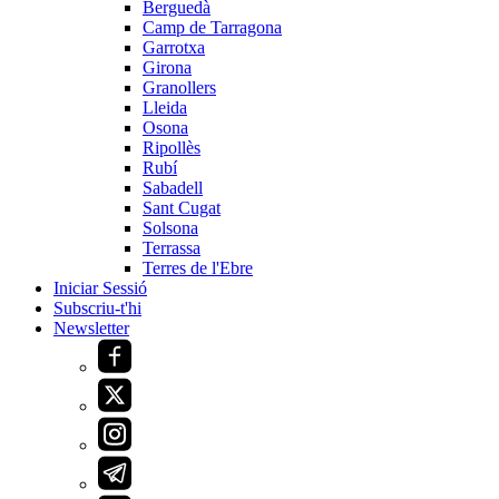
Berguedà
Camp de Tarragona
Garrotxa
Girona
Granollers
Lleida
Osona
Ripollès
Rubí
Sabadell
Sant Cugat
Solsona
Terrassa
Terres de l'Ebre
Iniciar Sessió
Subscriu-t'hi
Newsletter