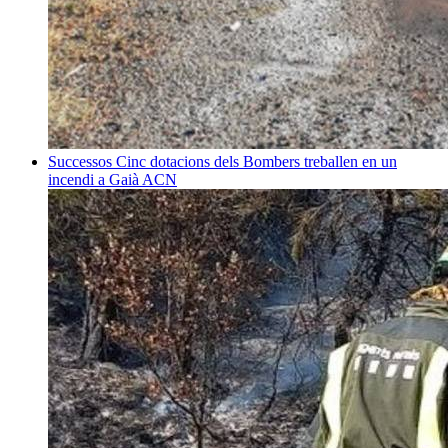
Successos
Cinc dotacions dels Bombers treballen en un
incendi a Gaià
ACN