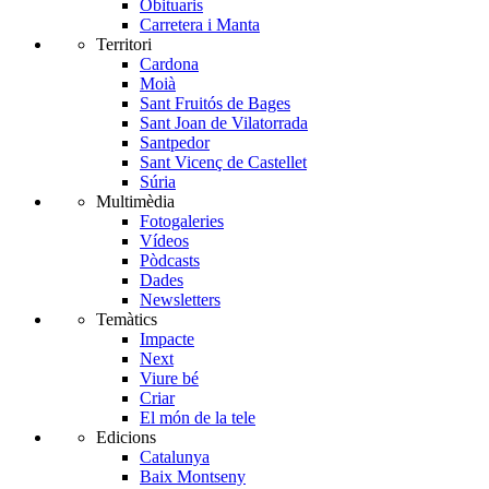
Obituaris
Carretera i Manta
Territori
Cardona
Moià
Sant Fruitós de Bages
Sant Joan de Vilatorrada
Santpedor
Sant Vicenç de Castellet
Súria
Multimèdia
Fotogaleries
Vídeos
Pòdcasts
Dades
Newsletters
Temàtics
Impacte
Next
Viure bé
Criar
El món de la tele
Edicions
Catalunya
Baix Montseny