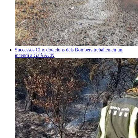
Successos
Cinc dotacions dels Bombers treballen en un
incendi a Gaià
ACN