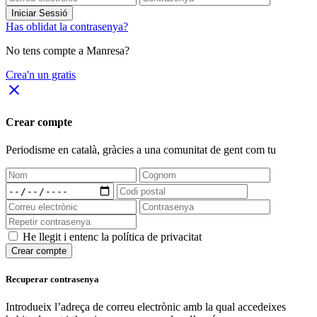
Iniciar Sessió
Has oblidat la contrasenya?
No tens compte a Manresa?
Crea'n un gratis
close
Crear compte
Periodisme
en català
, gràcies a una comunitat de gent com tu
He llegit i entenc la política de privacitat
Crear compte
Recuperar contrasenya
Introdueix l’adreça de correu electrònic amb la qual accedeixes