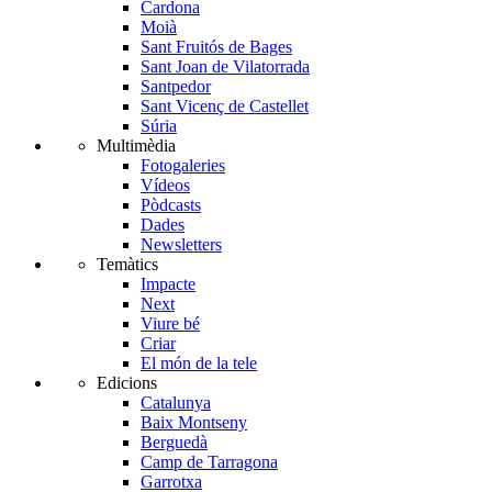
Cardona
Moià
Sant Fruitós de Bages
Sant Joan de Vilatorrada
Santpedor
Sant Vicenç de Castellet
Súria
Multimèdia
Fotogaleries
Vídeos
Pòdcasts
Dades
Newsletters
Temàtics
Impacte
Next
Viure bé
Criar
El món de la tele
Edicions
Catalunya
Baix Montseny
Berguedà
Camp de Tarragona
Garrotxa