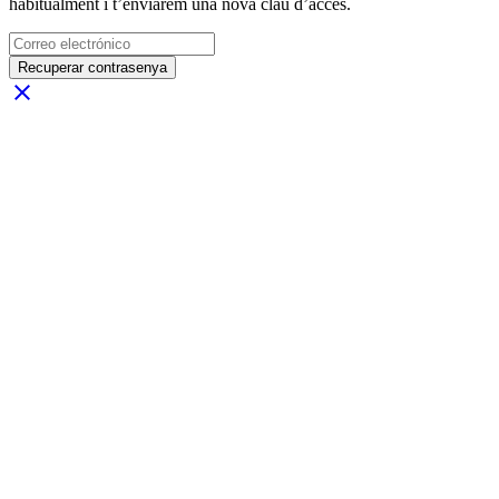
habitualment i t’enviarem una nova clau d’accés.
Recuperar contrasenya
close