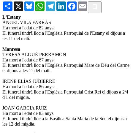
Share
X
Bluesky
WhatsApp
Telegram
LinkedIn
Facebook
Email
L'Estany
ÀNGEL VILA FARRÀS
Ha mort a l'edat de 82 anys.
El funeral tindrà lloc a l'Església Parroquial de l'Estany el dijous a
les 11 del matí.
Manresa
TERESA ALGUÉ PERRAMON
Ha mort a l'edat de 67 anys.
El funeral tindrà lloc a l'Església Parroquial Mare de Déu del Carme
el dijous a les 11 del matí.
IRENE ELÍAS JUBIERRE
Ha mort a l'edat de 86 anys.
El funeral tindrà lloc a l'Església Parroquial Crist Rei el dijous a 2/4
d'1 del migdia.
JOAN GARCIA RUIZ
Ha mort a l'edat de 83 anys.
El funeral tindrà lloc a la Basílica Santa Maria de la Seu el dijous a
les 12 del migdia.