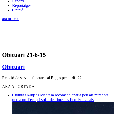
Esports
Reportatges
Opinió
ara mateix
Obituari 21-6-15
Obituari
Relació de serveis funeraris al Bages per al dia 22
ARA A PORTADA
Cultura i Mitjans
Manresa recomana anar a peu als miradors
per veure l'eclipsi solar de dimecres
Pere Fontanals