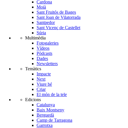
Cardona
Moià
Sant Fruitós de Bages
Sant Joan de Vilatorrada
Santpedor
Sant Vicenç de Castellet
Súria
Multimèdia
Fotogaleries
Vídeos
Pòdcasts
Dades
Newsletters
Temàtics
Impacte
Next
Viure bé
Criar
El món de la tele
Edicions
Catalunya
Baix Montseny
Berguedà
Camp de Tarragona
Garrotxa