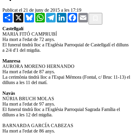
Publicat el 21 de juny de 2015 a les 17:19
Share
X
Bluesky
WhatsApp
Telegram
LinkedIn
Facebook
Email
Castellgalí
MARIA FITÓ CAMPRUBÍ
Ha mort a l'edat de 72 anys.
El funeral tindrà lloc a l'Església Parroquial de Castellgalí el dilluns
a 2/4 d'1 del migdia.
Manresa
AURORA MORENO HERNANDO
Ha mort a l'edat de 87 anys.
La cerimònia tindrà lloc a l'Espai Mémora (Fontal, c/ Bruc 11-13) el
dilluns a les 11 del matí.
Navàs
NÚRIA BRUCH MOLAS
Ha mort a l'edat de 97 anys.
El funeral tindrà lloc a l'Església Parroquial Sagrada Família el
dilluns a les 12 del migdia.
BARNARDA GARCÍA CABEZAS
Ha mort a l'edat de 86 anys.