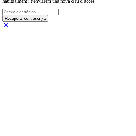
habitualment i t’enviarem una nova clau d’accés.
Recuperar contrasenya
close