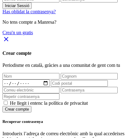
Iniciar Sessió
Has oblidat la contrasenya?
No tens compte a Manresa?
Crea'n un gratis
close
Crear compte
Periodisme
en català
, gràcies a una comunitat de gent com tu
He llegit i entenc la política de privacitat
Crear compte
Recuperar contrasenya
Introdueix l’adreça de correu electrònic amb la qual accedeixes