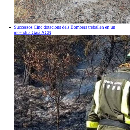
Successos
Cinc dotacions dels Bombers treballen en un
incendi a Gaià
ACN