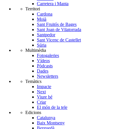
Carretera i Manta
Territori
Cardona
Moià
Sant Fruitós de Bages
Sant Joan de Vilatorrada
Santpedor
Sant Vicenç de Castellet
Súria
Multimèdia
Fotogaleries
Vídeos
Pòdcasts
Dades
Newsletters
Temàtics
Impacte
Next
Viure bé
Criar
El món de la tele
Edicions
Catalunya
Baix Montseny
Berguedà