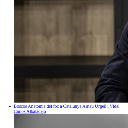
Boscos
Anatomia del foc a Catalunya
Arnau Urgell i Vidal |
Carlos Albaladejo