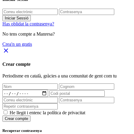
Iniciar Sessió
Has oblidat la contrasenya?
No tens compte a Manresa?
Crea'n un gratis
close
Crear compte
Periodisme
en català
, gràcies a una comunitat de gent com tu
He llegit i entenc la política de privacitat
Crear compte
Recuperar contrasenya