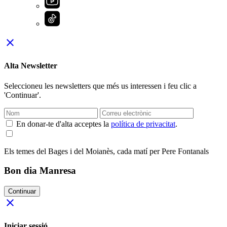
close
Alta Newsletter
Seleccioneu les newsletters que més us interessen i feu clic a
'Continuar'.
En donar-te d'alta acceptes la
política de privacitat
.
Els temes del Bages i del Moianès, cada matí per Pere Fontanals
Bon dia Manresa
Continuar
close
Iniciar sessió