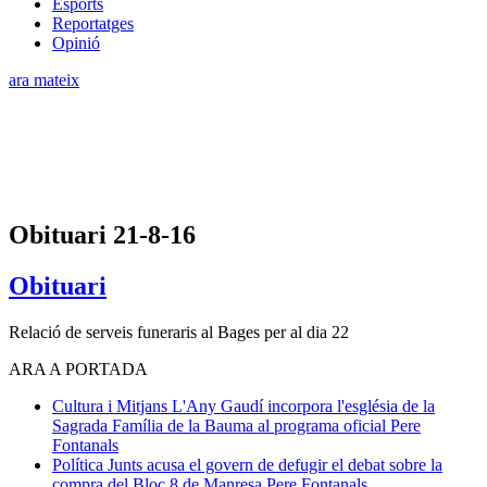
Esports
Reportatges
Opinió
ara mateix
Obituari 21-8-16
Obituari
Relació de serveis funeraris al Bages per al dia 22
ARA A PORTADA
Cultura i Mitjans
L'Any Gaudí incorpora l'església de la
Sagrada Família de la Bauma al programa oficial
Pere
Fontanals
Política
Junts acusa el govern de defugir el debat sobre la
compra del Bloc 8 de Manresa
Pere Fontanals