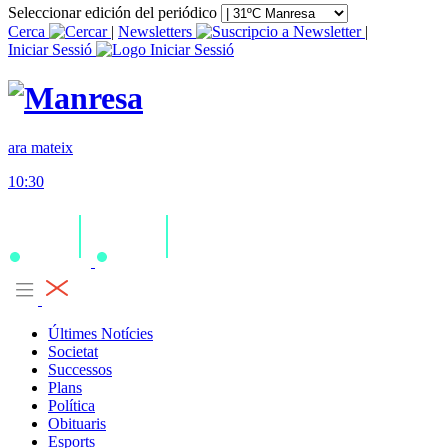
Seleccionar edición del periódico
Cerca
|
Newsletters
|
Iniciar Sessió
ara mateix
10:30
Últimes Notícies
Societat
Successos
Plans
Política
Obituaris
Esports