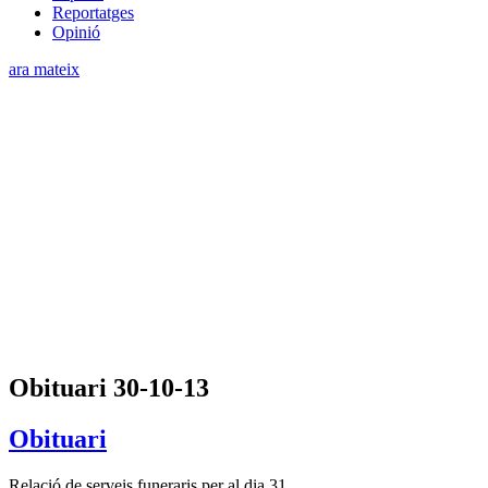
Reportatges
Opinió
ara mateix
Obituari 30-10-13
Obituari
Relació de serveis funeraris per al dia 31