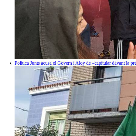
Política
Junts acusa el Govern i Aloy de «capitular davant la p