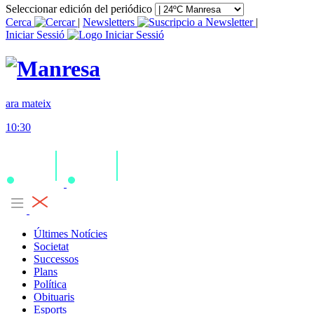
Seleccionar edición del periódico
Cerca
|
Newsletters
|
Iniciar Sessió
ara mateix
10:30
Últimes Notícies
Societat
Successos
Plans
Política
Obituaris
Esports