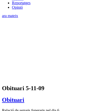
Reportatges
Opinió
ara mateix
Obituari 5-11-09
Obituari
Relació de serveis funeraris pel dia 6