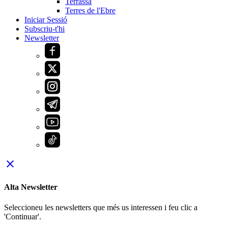
Terrassa
Terres de l'Ebre
Iniciar Sessió
Subscriu-t'hi
Newsletter
close
Alta Newsletter
Seleccioneu les newsletters que més us interessen i feu clic a
'Continuar'.