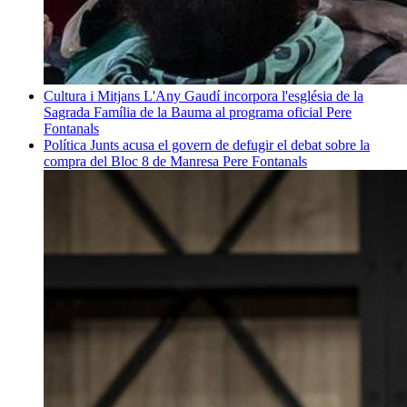
Cultura i Mitjans
L'Any Gaudí incorpora l'església de la
Sagrada Família de la Bauma al programa oficial
Pere
Fontanals
Política
Junts acusa el govern de defugir el debat sobre la
compra del Bloc 8 de Manresa
Pere Fontanals