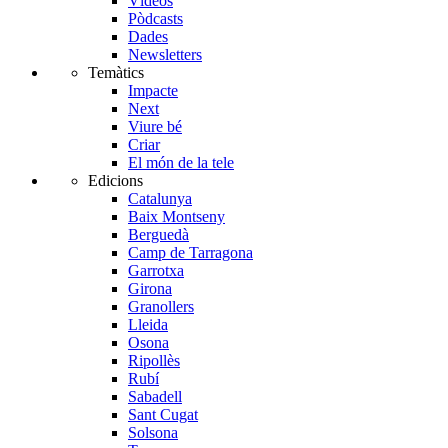
Vídeos
Pòdcasts
Dades
Newsletters
Temàtics
Impacte
Next
Viure bé
Criar
El món de la tele
Edicions
Catalunya
Baix Montseny
Berguedà
Camp de Tarragona
Garrotxa
Girona
Granollers
Lleida
Osona
Ripollès
Rubí
Sabadell
Sant Cugat
Solsona