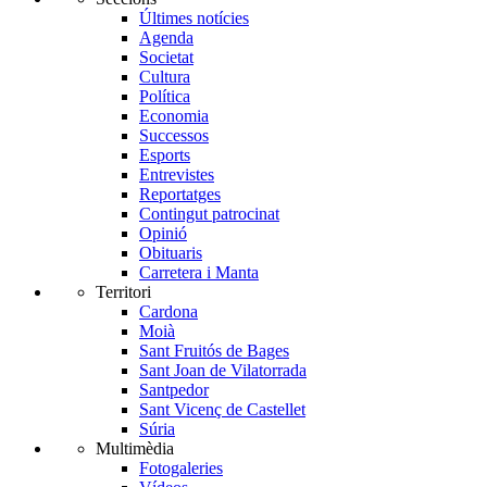
Últimes notícies
Agenda
Societat
Cultura
Política
Economia
Successos
Esports
Entrevistes
Reportatges
Contingut patrocinat
Opinió
Obituaris
Carretera i Manta
Territori
Cardona
Moià
Sant Fruitós de Bages
Sant Joan de Vilatorrada
Santpedor
Sant Vicenç de Castellet
Súria
Multimèdia
Fotogaleries