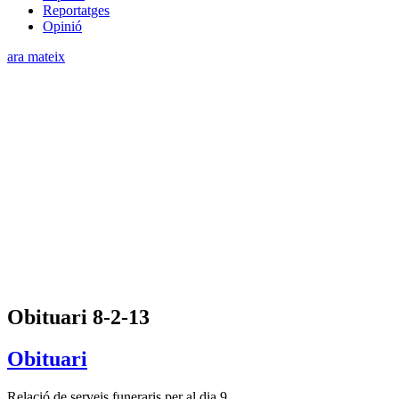
Reportatges
Opinió
ara mateix
Obituari 8-2-13
Obituari
Relació de serveis funeraris per al dia 9