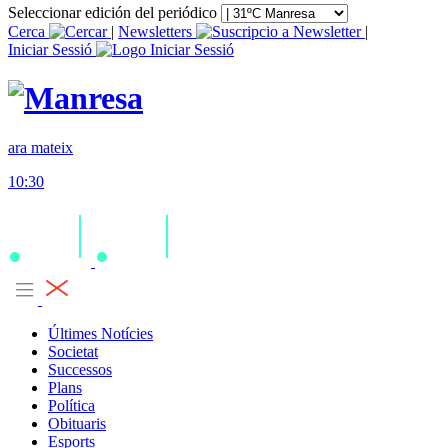
Seleccionar edición del periódico
Cerca
|
Newsletters
|
Iniciar Sessió
ara mateix
10:30
Últimes Notícies
Societat
Successos
Plans
Política
Obituaris
Esports