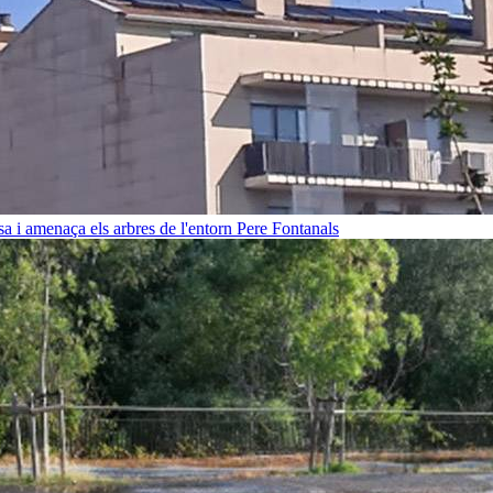
sa i amenaça els arbres de l'entorn
Pere Fontanals