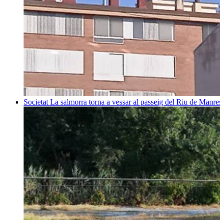
Societat
La salmorra torna a vessar al passeig del Riu de Manre