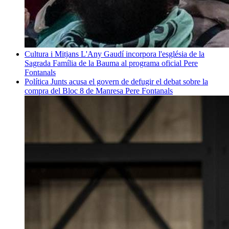
Cultura i Mitjans
L'Any Gaudí incorpora l'església de la
Sagrada Família de la Bauma al programa oficial
Pere
Fontanals
Política
Junts acusa el govern de defugir el debat sobre la
compra del Bloc 8 de Manresa
Pere Fontanals