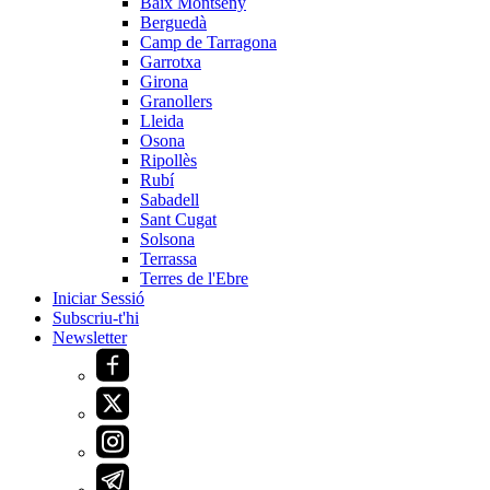
Baix Montseny
Berguedà
Camp de Tarragona
Garrotxa
Girona
Granollers
Lleida
Osona
Ripollès
Rubí
Sabadell
Sant Cugat
Solsona
Terrassa
Terres de l'Ebre
Iniciar Sessió
Subscriu-t'hi
Newsletter