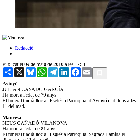
Redacció
Publicat el 09 de maig de 2010 a les 17:11
Share
X
Bluesky
WhatsApp
Telegram
LinkedIn
Facebook
Email
Avinyó
JULIÁN CASADO GARCÍA
Ha mort a l'edat de 79 anys.
El funeral tindrà lloc a l'Església Parroquial d'Avinyó el dilluns a les
11 del matí.
Manresa
NEUS CAÑADÓ VILANOVA
Ha mort a l'edat de 81 anys.
El funeral tindrà lloc a l'Església Parroquial Sagrada Família el
dilluns a les 11 del matí.