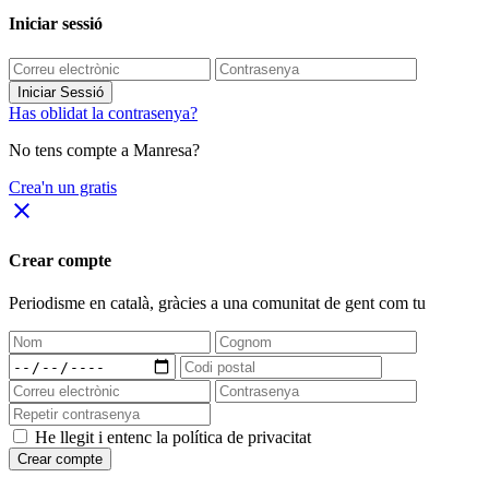
Iniciar sessió
Iniciar Sessió
Has oblidat la contrasenya?
No tens compte a Manresa?
Crea'n un gratis
close
Crear compte
Periodisme
en català
, gràcies a una comunitat de gent com tu
He llegit i entenc la política de privacitat
Crear compte