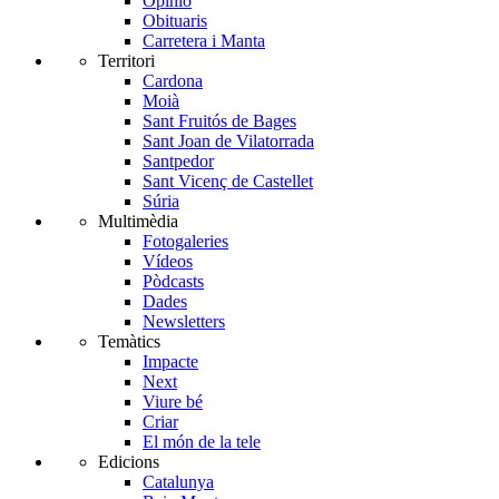
Opinió
Obituaris
Carretera i Manta
Territori
Cardona
Moià
Sant Fruitós de Bages
Sant Joan de Vilatorrada
Santpedor
Sant Vicenç de Castellet
Súria
Multimèdia
Fotogaleries
Vídeos
Pòdcasts
Dades
Newsletters
Temàtics
Impacte
Next
Viure bé
Criar
El món de la tele
Edicions
Catalunya