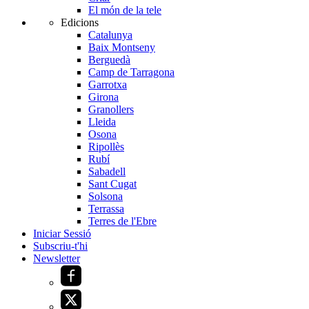
El món de la tele
Edicions
Catalunya
Baix Montseny
Berguedà
Camp de Tarragona
Garrotxa
Girona
Granollers
Lleida
Osona
Ripollès
Rubí
Sabadell
Sant Cugat
Solsona
Terrassa
Terres de l'Ebre
Iniciar Sessió
Subscriu-t'hi
Newsletter