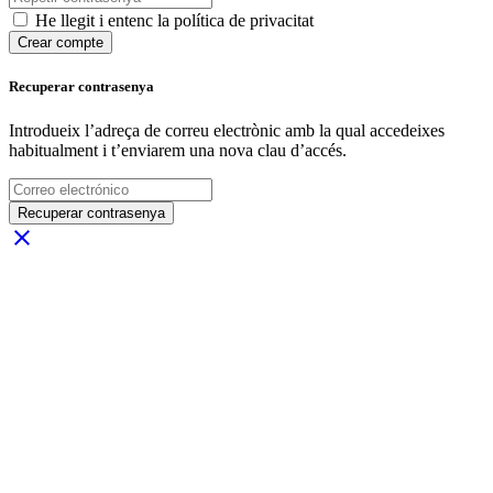
He llegit i entenc la política de privacitat
Crear compte
Recuperar contrasenya
Introdueix l’adreça de correu electrònic amb la qual accedeixes
habitualment i t’enviarem una nova clau d’accés.
Recuperar contrasenya
close