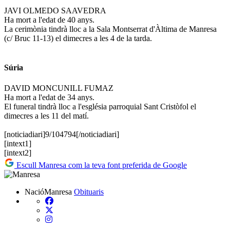
JAVI OLMEDO SAAVEDRA
Ha mort a l'edat de 40 anys.
La cerimònia tindrà lloc a la Sala Montserrat d'Àltima de Manresa
(c/ Bruc 11-13) el dimecres a les 4 de la tarda.
Súria
DAVID MONCUNILL FUMAZ
Ha mort a l'edat de 34 anys.
El funeral tindrà lloc a l'església parroquial Sant Cristòfol el
dimecres a les 11 del matí.
[noticiadiari]9/104794[/noticiadiari]
[intext1]
[intext2]
Escull Manresa com la teva font preferida de Google
NacióManresa
Obituaris