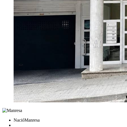
NacióManresa