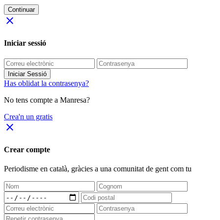
Continuar
close
Iniciar sessió
Iniciar Sessió
Has oblidat la contrasenya?
No tens compte a Manresa?
Crea'n un gratis
close
Crear compte
Periodisme
en català
, gràcies a una comunitat de gent com tu