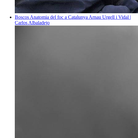
Boscos
Anatomia del foc a Catalunya
Arnau Urgell i Vidal |
Carlos Albaladejo