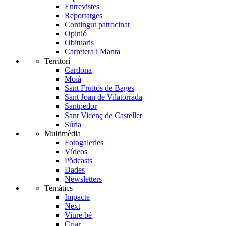
Entrevistes
Reportatges
Contingut patrocinat
Opinió
Obituaris
Carretera i Manta
Territori
Cardona
Moià
Sant Fruitós de Bages
Sant Joan de Vilatorrada
Santpedor
Sant Vicenç de Castellet
Súria
Multimèdia
Fotogaleries
Vídeos
Pòdcasts
Dades
Newsletters
Temàtics
Impacte
Next
Viure bé
Criar