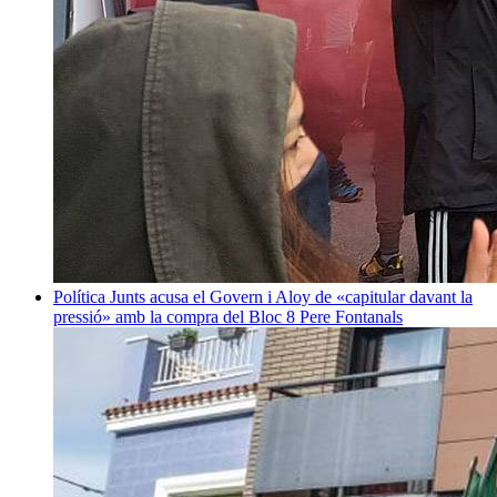
Política
Junts acusa el Govern i Aloy de «capitular davant la
pressió» amb la compra del Bloc 8
Pere Fontanals