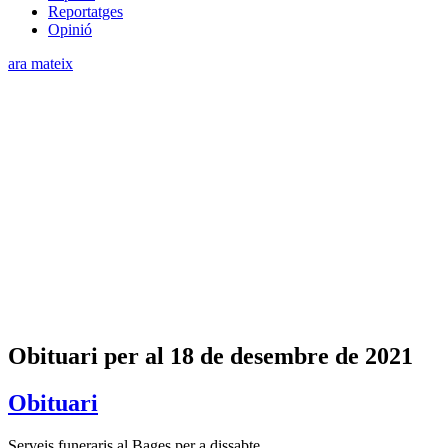
Reportatges
Opinió
ara mateix
Obituari per al 18 de desembre de 2021
Obituari
Serveis funeraris al Bages per a dissabte