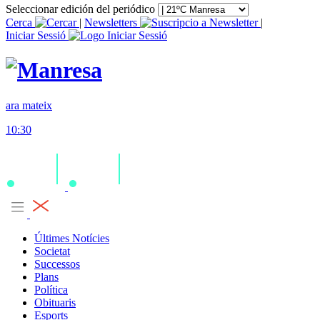
Seleccionar edición del periódico
Cerca
|
Newsletters
|
Iniciar Sessió
ara mateix
10:30
Últimes Notícies
Societat
Successos
Plans
Política
Obituaris
Esports