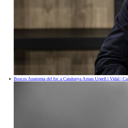
Boscos
Anatomia del foc a Catalunya
Arnau Urgell i Vidal | Ca