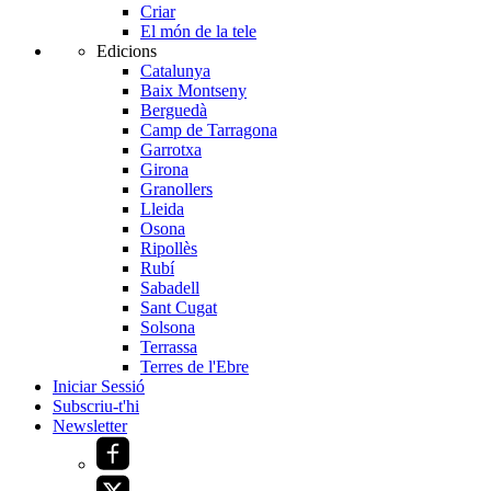
Criar
El món de la tele
Edicions
Catalunya
Baix Montseny
Berguedà
Camp de Tarragona
Garrotxa
Girona
Granollers
Lleida
Osona
Ripollès
Rubí
Sabadell
Sant Cugat
Solsona
Terrassa
Terres de l'Ebre
Iniciar Sessió
Subscriu-t'hi
Newsletter