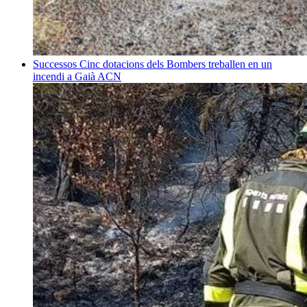
Successos
Cinc dotacions dels Bombers treballen en un
incendi a Gaià
ACN