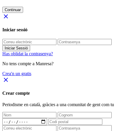
Continuar
close
Iniciar sessió
Iniciar Sessió
Has oblidat la contrasenya?
No tens compte a Manresa?
Crea'n un gratis
close
Crear compte
Periodisme
en català
, gràcies a una comunitat de gent com tu