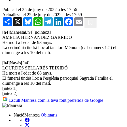
Publicat el 25 de juny de 2022 a les 17:56
Actualitzat el 25 de juny de 2022 a les 17:59
Share
X
Bluesky
WhatsApp
Telegram
LinkedIn
Facebook
Email
[h4]Manresa[/h4][nointext]
AMELIA HERNÁNDEZ GARRIDO
Ha mort a l'edat de 93 anys.
La cerimònia tindrà lloc al tanatori Mémora (c/ Lemmerz 1-5) el
diumenge a les 10 del matí.
[h4]Navàs[/h4]
LOURDES SELLARÉS TEIXIDÓ
Ha mort a l'edat de 88 anys.
El funeral tindrà lloc a l'església parroquial Sagrada Família el
diumenge a les 10 del matí.
[intext1]
[intext2]
Escull Manresa com la teva font preferida de Google
NacióManresa
Obituaris