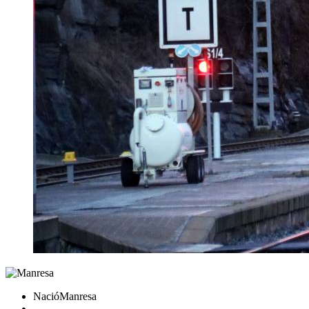
NacióManresa