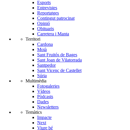
Esports
Entrevistes
Reportatges
Contingut patrocinat
Opinió
Obituaris
Carretera i Manta
Territori
Cardona
Moià
Sant Fruitós de Bages
Sant Joan de Vilatorrada
Santpedor
Sant Vicenç de Castellet
Súria
Multimèdia
Fotogaleries
Vídeos
Pòdcasts
Dades
Newsletters
Temàtics
Impacte
Next
Viure bé