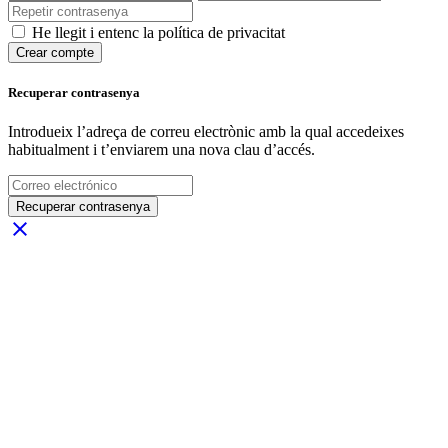
He llegit i entenc la política de privacitat
Crear compte
Recuperar contrasenya
Introdueix l’adreça de correu electrònic amb la qual accedeixes
habitualment i t’enviarem una nova clau d’accés.
Recuperar contrasenya
close