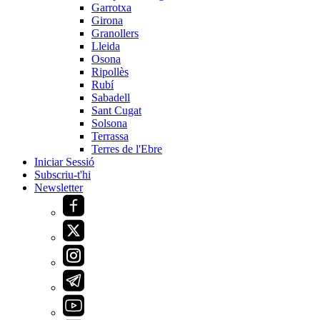
Garrotxa
Girona
Granollers
Lleida
Osona
Ripollès
Rubí
Sabadell
Sant Cugat
Solsona
Terrassa
Terres de l'Ebre
Iniciar Sessió
Subscriu-t'hi
Newsletter