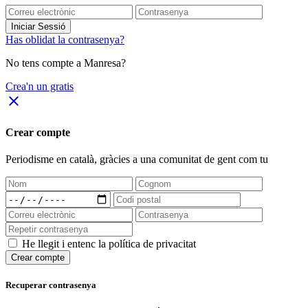
Iniciar Sessió
Has oblidat la contrasenya?
No tens compte a Manresa?
Crea'n un gratis
close
Crear compte
Periodisme
en català
, gràcies a una comunitat de gent com tu
He llegit i entenc la política de privacitat
Crear compte
Recuperar contrasenya