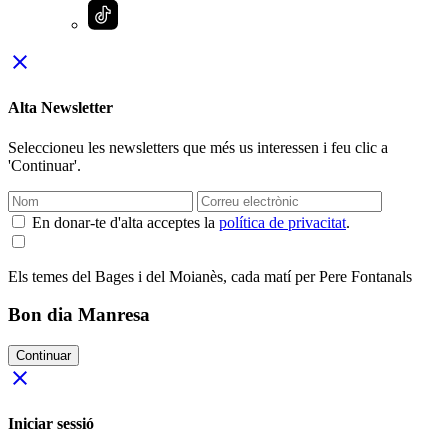
close
Alta Newsletter
Seleccioneu les newsletters que més us interessen i feu clic a
'Continuar'.
En donar-te d'alta acceptes la
política de privacitat
.
Els temes del Bages i del Moianès, cada matí per Pere Fontanals
Bon dia Manresa
Continuar
close
Iniciar sessió