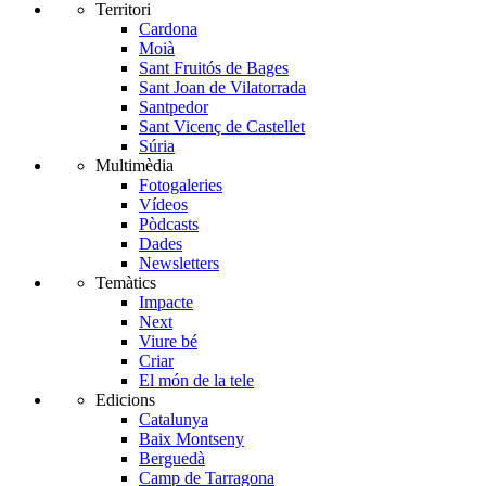
Territori
Cardona
Moià
Sant Fruitós de Bages
Sant Joan de Vilatorrada
Santpedor
Sant Vicenç de Castellet
Súria
Multimèdia
Fotogaleries
Vídeos
Pòdcasts
Dades
Newsletters
Temàtics
Impacte
Next
Viure bé
Criar
El món de la tele
Edicions
Catalunya
Baix Montseny
Berguedà
Camp de Tarragona