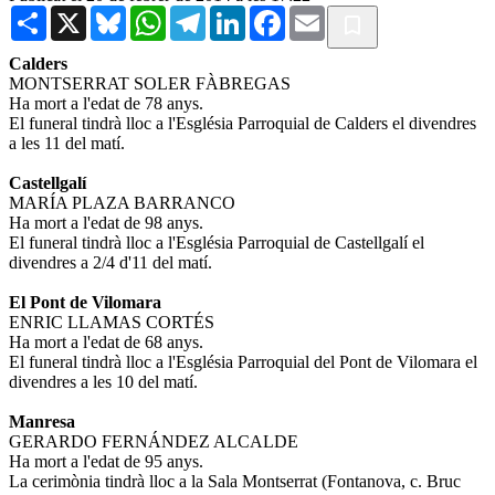
Share
X
Bluesky
WhatsApp
Telegram
LinkedIn
Facebook
Email
Calders
MONTSERRAT SOLER FÀBREGAS
Ha mort a l'edat de 78 anys.
El funeral tindrà lloc a l'Església Parroquial de Calders el divendres
a les 11 del matí.
Castellgalí
MARÍA PLAZA BARRANCO
Ha mort a l'edat de 98 anys.
El funeral tindrà lloc a l'Església Parroquial de Castellgalí el
divendres a 2/4 d'11 del matí.
El Pont de Vilomara
ENRIC LLAMAS CORTÉS
Ha mort a l'edat de 68 anys.
El funeral tindrà lloc a l'Església Parroquial del Pont de Vilomara el
divendres a les 10 del matí.
Manresa
GERARDO FERNÁNDEZ ALCALDE
Ha mort a l'edat de 95 anys.
La cerimònia tindrà lloc a la Sala Montserrat (Fontanova, c. Bruc