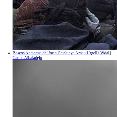
Boscos
Anatomia del foc a Catalunya
Arnau Urgell i Vidal |
Carlos Albaladejo