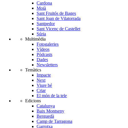
Cardona
Moià
Sant Fruitós de Bages
Sant Joan de Vilatorrada
Santpedor
Sant Vicenç de Castellet
Súria
Multimèdia
Fotogaleries
Vídeos
Pòdcasts
Dades
Newsletters
Temàtics
Impacte
Next
Viure bé
Criar
El món de la tele
Edicions
Catalunya
Baix Montseny
Berguedà
Camp de Tarragona
Garrotxa