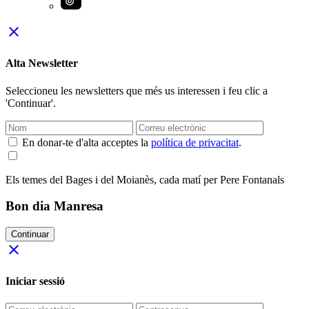
close
Alta Newsletter
Seleccioneu les newsletters que més us interessen i feu clic a
'Continuar'.
En donar-te d'alta acceptes la
política de privacitat
.
Els temes del Bages i del Moianès, cada matí per Pere Fontanals
Bon dia Manresa
Continuar
close
Iniciar sessió