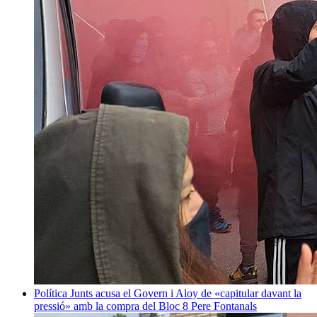
Política
Junts acusa el Govern i Aloy de «capitular davant la
pressió» amb la compra del Bloc 8
Pere Fontanals